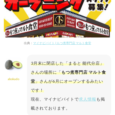
出典：
マイナビバイト | もつ煮専門店 マルト食堂
3月末に閉店した「まると 能代分店」
さんの場所に「
もつ煮専門店 マルト食
abokado
堂
」さんが6月にオープンするみたい
です！
現在、マイナビバイトで
求人情報
も掲
載されております。