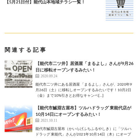
【5月21日付】能代山本地域チラシ一覧！
関連する記事
【能代市二ツ井】居酒屋「まるよし」さんが9月26
日に移転オープンするみたい！
2020.09.24
能代市二ツ井にある居酒屋 「まるよし」さんが、2020年9
月26日（土）に移転しオープンするみたいです！10月2日
（金）まで10%引きとお得なキャンペ[…]
【能代市鰄淵古屋布】ツルハドラッグ 東能代店が
10月14日にオープンするみたい！
2021.10.11
能代市鰄淵古屋布（かいらげふちふるやしき）に「ツルハ
ドラッグ 東能代」さんが2021年10月14日（木）にオープ