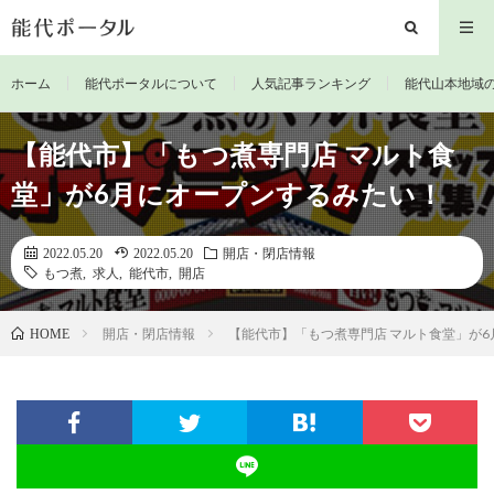
ホーム
能代ポータルについて
人気記事ランキング
能代山本地域
【能代市】「もつ煮専門店 マルト食
堂」が6月にオープンするみたい！
2022.05.20
2022.05.20
開店・閉店情報
もつ煮
,
求人
,
能代市
,
開店
開店・閉店情報
【能代市】「もつ煮専門店 マルト食堂」が
HOME