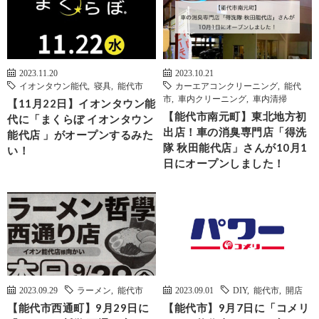
2023.11.20
2023.10.21
イオンタウン能代
,
寝具
,
能代市
カーエアコンクリーニング
,
能代
市
,
車内クリーニング
,
車内清掃
【11月22日】イオンタウン能
【能代市南元町】東北地方初
代に「まくらぼ イオンタウン
出店！車の消臭専門店「得洗
能代店 」がオープンするみた
隊 秋田能代店」さんが10月1
い！
日にオープンしました！
2023.09.29
ラーメン
,
能代市
2023.09.01
DIY
,
能代市
,
開店
【能代市西通町】9月29日に
【能代市】9月7日に「コメリ