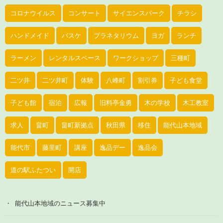
コロナウイルス
コンサート
サイエンスパーク
チラシ
ハンドメイド
バスケ
プラネタリウム
ヨガ
ランチ
ラーメン
レンタルスペース
ワークショップ
三種町
二ツ井
二ツ井町
体験
八峰町
割引券
子ども食堂
子ども館
宿泊
広報
旧料亭金勇
木の学校
木工教室
求人
畠町
畠町新拠点
秋田県
移住
能代山本地域
能代市
藤里町
講座
逸品デー
逸品会
道の駅ふたつい
開店
能代山本地域のニュース募集中