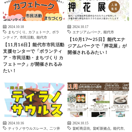
2024.10.18
2024.10.17
まちづくり
,
カフェトーク
,
ボラ
エナジアムパーク
,
能代市
ンティア
,
市民活動
,
能代市
【10月17〜25日】能代エナ
【11月16日】能代市市民活動
ジアムパークで「押花展」が
支援センターで「ボランティ
開催されるみたい！
ア・市民活動・まちづくり カ
フェトーク」が開催されるみ
たい！
2024.10.16
2024.10.15
ティラノサウルスレース
,
二ツ井
畠町商店街
,
畠町新拠点
,
能代市
,