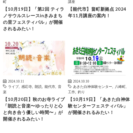
町
講座
【10月19日】「第2回 ティラ
【能代市】畠町新拠点 2024
ノサウルスレースinきみまち
年11月講座の案内！
の里フェスティバル」が開催
されるみたい！
2024.10.11
2024.10.10
ライブ
,
感応寺
,
朗読
,
能代市
,
音
あきた白神体験センター
,
八峰町
,
楽
工作
,
釣り
【10月20日】秋のお寺ライブ
【10月19日】「あきた白神体
「朗読と音楽〜ゆったりと心
験センターフェスティバル」
と向き合う優しい時間〜」が
が開催されるみたい！
開催されるみたい！