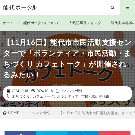
ホーム
能代ポータルについて
人気記事ランキング
能代山本地域
【11月16日】能代市市民活動支援セン
ターで「ボランティア・市民活動・ま
ちづくり カフェトーク」が開催され
るみたい！
2024.10.18
2024.10.18
イベント情報
まちづくり
,
カフェトーク
,
ボランティア
,
市民活動
,
能代市
イベント情報
【11月16日】能代市市民活動支援センターで
HOME