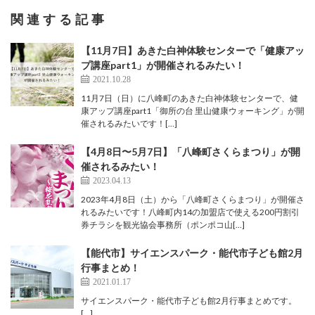
関連する記事
【11月7日】あきた白神体験センターで「健康アッ
プ講座part1」が開催されるみたい！
2021.10.28
11月7日（日）に八峰町のあきた白神体験センターで、健
康アップ講座part1「御所の台 里山健康ウォーキング」が開
催されるみたいです！[…]
【4月8日〜5月7日】「八峰町さくらまつり」が開
催されるみたい！
2023.04.13
2023年4月8日（土）から「八峰町さくらまつり」が開催さ
れるみたいです！八峰町内14の加盟店で使える200円割引
券チラシを観光協会事務所（ポンポコ山[…]
【能代市】サイエンスパーク・能代市子ども館2月
行事まとめ！
2021.01.17
サイエンスパーク・能代市子ども館2月行事まとめです。
[…]