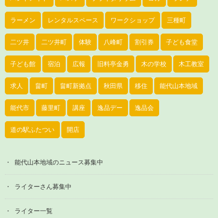
ラーメン
レンタルスペース
ワークショップ
三種町
二ツ井
二ツ井町
体験
八峰町
割引券
子ども食堂
子ども館
宿泊
広報
旧料亭金勇
木の学校
木工教室
求人
畠町
畠町新拠点
秋田県
移住
能代山本地域
能代市
藤里町
講座
逸品デー
逸品会
道の駅ふたつい
開店
能代山本地域のニュース募集中
ライターさん募集中
ライター一覧