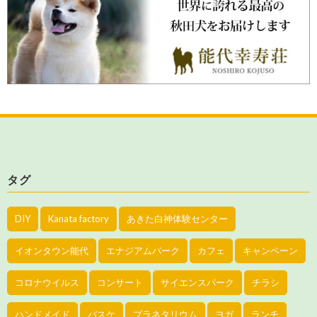
タグ
DIY
Kanata factory
あきた白神体験センター
イオンタウン能代
エナジアムパーク
カフェ
キャンペーン
コロナウイルス
コンサート
サイエンスパーク
チラシ
ハンドメイド
バスケ
プラネタリウム
ヨガ
ランチ