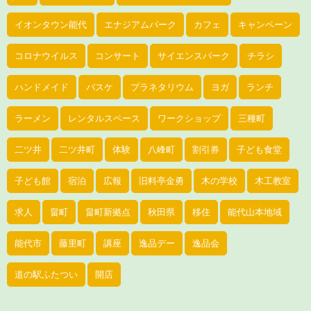
イオンタウン能代
エナジアムパーク
カフェ
キャンペーン
コロナウイルス
コンサート
サイエンスパーク
チラシ
ハンドメイド
バスケ
プラネタリウム
ヨガ
ランチ
ラーメン
レンタルスペース
ワークショップ
三種町
二ツ井
二ツ井町
体験
八峰町
割引券
子ども食堂
子ども館
宿泊
広報
旧料亭金勇
木の学校
木工教室
求人
畠町
畠町新拠点
秋田県
移住
能代山本地域
能代市
藤里町
講座
逸品デー
逸品会
道の駅ふたつい
開店