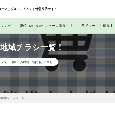
ュース、グルメ、イベント情報発信サイト
ンキング
能代山本地域のニュース募集中！
ライターさん募集中
本地域チラシ一覧！
チラシ
,
三種町
,
八峰町
,
能代市
,
藤里町
山本地域チラシ一覧！