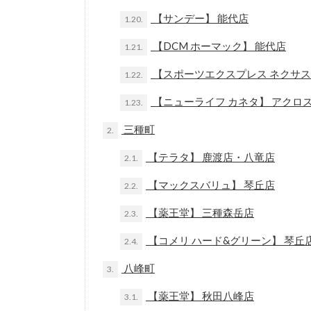
【サンデー】 能代店
1.20.
【DCM ホーマック】 能代店
1.21.
【スポーツエクスプレス ネクサス
1.22.
【ニューライフ カネタ】 アクロ
1.23.
三種町
2.
【テラタ】 鹿渡店・八竜店
2.1.
【マックスバリュ】 琴丘店
2.2.
【薬王堂】 三種森岳店
2.3.
【コメリ ハード&グリーン】 琴丘
2.4.
八峰町
3.
【薬王堂】 秋田八峰店
3.1.