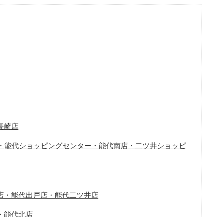
長崎店
北店・能代ショッピングセンター・能代南店・二ツ井ショッピ
店・能代出戸店・能代二ツ井店
・能代北店