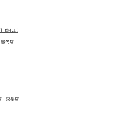
】 能代店
ス能代店
店・森岳店