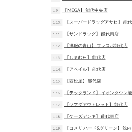
【MEGA】 能代中央店
1.9.
【スーパードラッグアサヒ】 能
1.10.
【サンドラッグ】 能代南店
1.11.
【洋服の青山】 フレスポ能代店
1.12.
【しまむら】 能代店
1.13.
【アベイル】 能代店
1.14.
【西松屋】 能代店
1.15.
【テックランド】 イオンタウン
1.16.
【ヤマダアウトレット】 能代店
1.17.
【ケーズデンキ】 能代東店
1.18.
【コメリ ハード&グリーン】 浅
1.19.