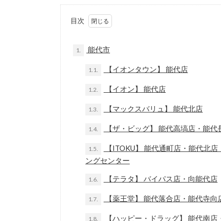
目次
能代市
1.
【イオンタウン】 能代店
1.1.
【イオン】 能代店
1.2.
【マックスバリュ】 能代北店
1.3.
【ザ・ビッグ】 能代高塙店・能代
1.4.
【ITOKU】 能代通町店・能代
1.5.
ングセンター
【テラタ】 バイパス店・向能代店
1.6.
【薬王堂】 能代落合店・能代寺向
1.7.
【ハッピー・ドラッグ】 能代南店
1.8.