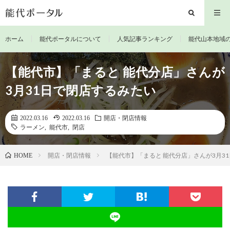
ホーム
能代ポータルについて
人気記事ランキング
能代山本地域
【能代市】「まると 能代分店」さんが
3月31日で閉店するみたい
2022.03.16
2022.03.16
開店・閉店情報
ラーメン
,
能代市
,
閉店
開店・閉店情報
【能代市】「まると 能代分店」さんが3月3
HOME