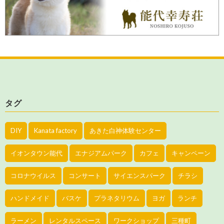
タグ
DIY
Kanata factory
あきた白神体験センター
イオンタウン能代
エナジアムパーク
カフェ
キャンペーン
コロナウイルス
コンサート
サイエンスパーク
チラシ
ハンドメイド
バスケ
プラネタリウム
ヨガ
ランチ
ラーメン
レンタルスペース
ワークショップ
三種町