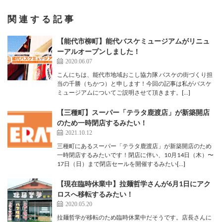
関連する記事
【能代市柳町】能代バスケミュージアムがリニュ
ーアルオープンしました！
2020.06.07
こんにちは、能代市地域おこし協力隊 バスケの街づくり担
当の千勝（ちかつ）と申します！今回の記事は私がバスケ
ミュージアムについてご説明させて頂きます。[…]
【三種町】スーパー「テラタ鹿渡店」が新築開店
のため一時閉店するみたい！
2021.10.12
三種町にあるスーパー「テラタ鹿渡店」が新築開店のため
一時閉店するみたいです！閉店に伴い、10月14日（木）〜
17日（日）まで閉店セールを開催するみたい[…]
【現在臨時休業中】拉麺哲学さんが6月1日にアク
ロスへ移転するみたい！
2020.05.20
拉麺哲学が移転のため臨時休業中だそうです。店長さんに