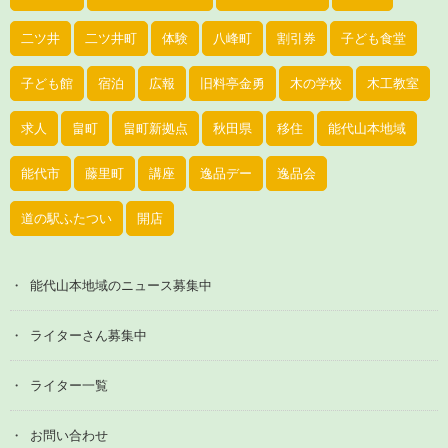
二ツ井
二ツ井町
体験
八峰町
割引券
子ども食堂
子ども館
宿泊
広報
旧料亭金勇
木の学校
木工教室
求人
畠町
畠町新拠点
秋田県
移住
能代山本地域
能代市
藤里町
講座
逸品デー
逸品会
道の駅ふたつい
開店
能代山本地域のニュース募集中
ライターさん募集中
ライター一覧
お問い合わせ