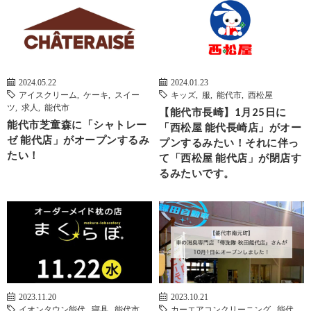
2024.05.22
2024.01.23
アイスクリーム
,
ケーキ
,
スイー
キッズ
,
服
,
能代市
,
西松屋
ツ
,
求人
,
能代市
【能代市長崎】1月25日に
能代市芝童森に「シャトレー
「西松屋 能代長崎店」がオー
ゼ 能代店」がオープンするみ
プンするみたい！それに伴っ
たい！
て「西松屋 能代店」が閉店す
るみたいです。
2023.11.20
2023.10.21
イオンタウン能代
,
寝具
,
能代市
カーエアコンクリーニング
,
能代