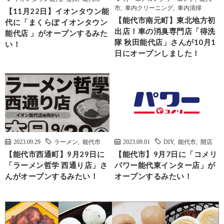
市
,
車内クリーニング
,
車内清掃
【11月22日】イオンタウン能
【能代市南元町】東北地方初
代に「まくらぼ イオンタウン
出店！車の消臭専門店「得洗
能代店 」がオープンするみた
隊 秋田能代店」さんが10月1
い！
日にオープンしました！
2023.09.29
ラーメン
,
能代市
2023.09.01
DIY
,
能代市
,
開店
【能代市西通町】9月29日に
【能代市】9月7日に「コメリ
「ラーメン哲学 西通り店」さ
パワー能代東インター店」が
んがオープンするみたい！
オープンするみたい！