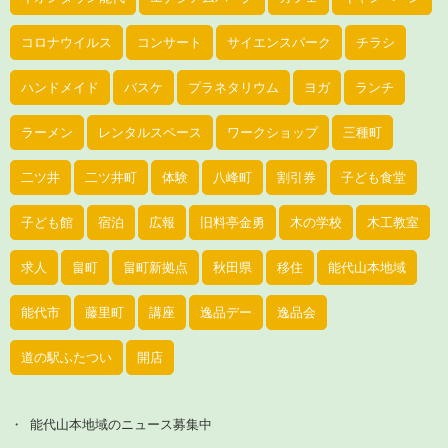
コロナウイルス
コンサート
サイエンスパーク
チラシ
ハンドメイド
バスケ
プラネタリウム
ヨガ
ランチ
ラーメン
レンタルスペース
ワークショップ
三種町
二ツ井
二ツ井町
体験
八峰町
割引券
子ども食堂
子ども館
宿泊
広報
旧料亭金勇
木の学校
木工教室
求人
畠町
畠町新拠点
秋田県
移住
能代山本地域
能代市
藤里町
講座
逸品デー
逸品会
道の駅ふたつい
開店
能代山本地域のニュース募集中