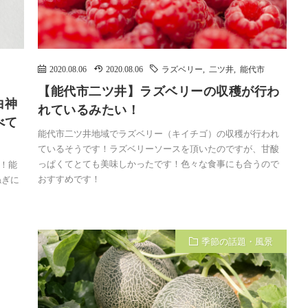
2020.08.06
2020.08.06
ラズベリー
,
二ツ井
,
能代市
【能代市二ツ井】ラズベリーの収穫が行わ
白神
れているみたい！
べて
能代市二ツ井地域でラズベリー（キイチゴ）の収穫が行われ
ているそうです！ラズベリーソースを頂いたのですが、甘酸
っぱくてとても美味しかったです！色々な食事にも合うので
！能
おすすめです！
ねぎに
季節の話題・風景