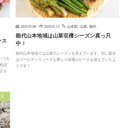
2020.05.06
2020.05.13
山本郡
,
山菜
,
能代
能代山本地域は山菜収穫シーズン真っ只
ース
中！
能代山本地域では山菜のシーズンを迎えています。特に最近
いつも
はゴールデンウィークも重なり収穫のピークを迎えていたよ
松ぼ
うです！
介さ
風景