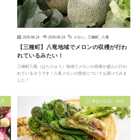
2020.06.24
2020.06.24
メロン
,
三種町
,
八竜
【三種町】八竜地域でメロンの収穫が行わ
れているみたい！
三種町八竜（はちりゅう）地域でメロンの収穫が盛んに行わ
れているそうです！八竜メロンの歴史についても調べてみま
した！
風景
季節の話題・風景