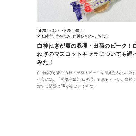
2020.08.20
2020.08.20
山本郡
,
白神ねぎ
,
白神ねぎのん
,
能代市
白神ねぎが夏の収穫・出荷のピーク！
ねぎのマスコットキャラについても調
みた！
白神ねぎが夏の収穫・出荷のピークを迎えたみたいです
代市には、「環境産業部 ねぎ課」もあるくらい、白神
対する情熱とPRがすごいですね！