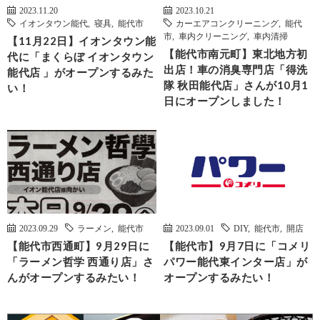
2023.11.20
2023.10.21
イオンタウン能代
,
寝具
,
能代市
カーエアコンクリーニング
,
能代
市
,
車内クリーニング
,
車内清掃
【11月22日】イオンタウン能
【能代市南元町】東北地方初
代に「まくらぼ イオンタウン
出店！車の消臭専門店「得洗
能代店 」がオープンするみた
隊 秋田能代店」さんが10月1
い！
日にオープンしました！
2023.09.29
ラーメン
,
能代市
2023.09.01
DIY
,
能代市
,
開店
【能代市西通町】9月29日に
【能代市】9月7日に「コメリ
「ラーメン哲学 西通り店」さ
パワー能代東インター店」が
んがオープンするみたい！
オープンするみたい！