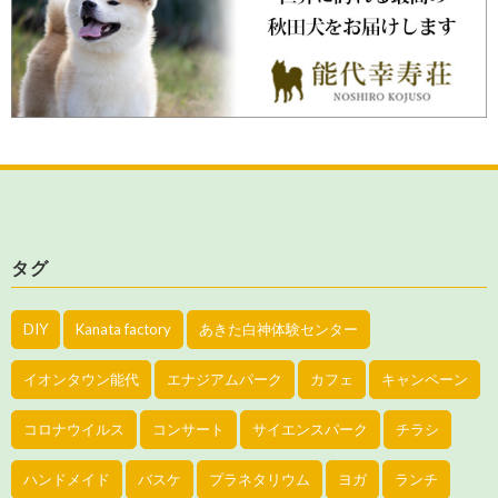
タグ
DIY
Kanata factory
あきた白神体験センター
イオンタウン能代
エナジアムパーク
カフェ
キャンペーン
コロナウイルス
コンサート
サイエンスパーク
チラシ
ハンドメイド
バスケ
プラネタリウム
ヨガ
ランチ