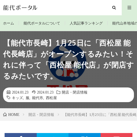
ホーム
能代ポータルについて
人気記事ランキング
能代山本地域
【能代市長崎】1月25日に「西松屋 能
代長崎店」がオープンするみたい！そ
れに伴って「西松屋 能代店」が閉店す
るみたいです。
2024.01.23
2024.01.23
開店・閉店情報
キッズ
,
服
,
能代市
,
西松屋
開店・閉店情報
【能代市長崎】1月25日に「西松屋 能代長
HOME