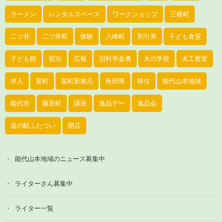
ラーメン
レンタルスペース
ワークショップ
三種町
二ツ井
二ツ井町
体験
八峰町
割引券
子ども食堂
子ども館
宿泊
広報
旧料亭金勇
木の学校
木工教室
求人
畠町
畠町新拠点
秋田県
移住
能代山本地域
能代市
藤里町
講座
逸品デー
逸品会
道の駅ふたつい
開店
能代山本地域のニュース募集中
ライターさん募集中
ライター一覧