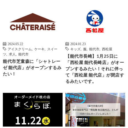
2024.05.22
2024.01.23
アイスクリーム
,
ケーキ
,
スイー
キッズ
,
服
,
能代市
,
西松屋
ツ
,
求人
,
能代市
【能代市長崎】1月25日に
能代市芝童森に「シャトレー
「西松屋 能代長崎店」がオー
ゼ 能代店」がオープンするみ
プンするみたい！それに伴っ
たい！
て「西松屋 能代店」が閉店す
るみたいです。