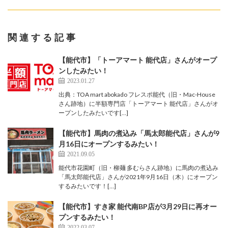
関連する記事
【能代市】「トーアマート 能代店」さんがオープ
ンしたみたい！
2023.01.27
出典：TOA mart abokado フレスポ能代（旧・Mac-House
さん跡地）に半額専門店「トーアマート 能代店」さんがオ
ープンしたみたいです[…]
【能代市】馬肉の煮込み「馬太郎能代店」さんが9
月16日にオープンするみたい！
2021.09.05
能代市花園町（旧・柳麺 多むらさん跡地）に馬肉の煮込み
「馬太郎能代店」さんが2021年9月16日（木）にオープン
するみたいです！[…]
【能代市】すき家 能代南BP店が3月29日に再オー
プンするみたい！
2022.03.07