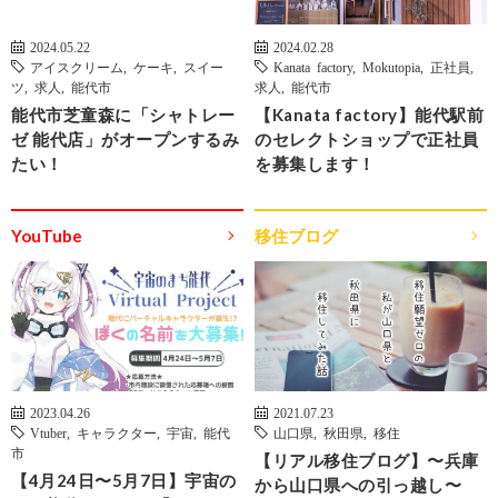
2024.05.22
2024.02.28
アイスクリーム
,
ケーキ
,
スイー
Kanata factory
,
Mokutopia
,
正社員
,
ツ
,
求人
,
能代市
求人
,
能代市
能代市芝童森に「シャトレー
【Kanata factory】能代駅前
ゼ 能代店」がオープンするみ
のセレクトショップで正社員
たい！
を募集します！
YouTube
移住ブログ
2023.04.26
2021.07.23
Vtuber
,
キャラクター
,
宇宙
,
能代
山口県
,
秋田県
,
移住
市
【リアル移住ブログ】〜兵庫
【4月24日〜5月7日】宇宙の
から山口県への引っ越し〜