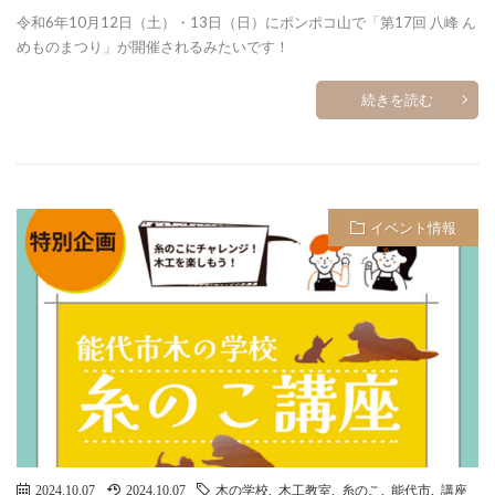
令和6年10月12日（土）・13日（日）にポンポコ山で「第17回 八峰 ん
めものまつり」が開催されるみたいです！
続きを読む
イベント情報
2024.10.07
2024.10.07
木の学校
,
木工教室
,
糸のこ
,
能代市
,
講座