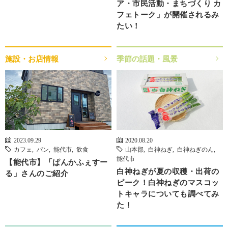
ア・市民活動・まちづくり カ
フェトーク」が開催されるみ
たい！
施設・お店情報
季節の話題・風景
2023.09.29
2020.08.20
カフェ
,
パン
,
能代市
,
飲食
山本郡
,
白神ねぎ
,
白神ねぎのん
,
能代市
【能代市】「ぱんかふぇすー
白神ねぎが夏の収穫・出荷の
る」さんのご紹介
ピーク！白神ねぎのマスコッ
トキャラについても調べてみ
た！