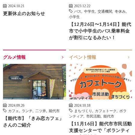
2024.10.21
2023.12.22
バス
,
中学生
,
交通機関
,
冬休み
,
更新休止のお知らせ
小学生
【12月26日〜1月14日】能代
市で小中学生のバス乗車料金
が割引になるみたい！
グルメ情報
イベント情報
2024.09.26
2024.10.18
カフェ
,
ランチ
,
二ツ井
,
能代市
まちづくり
,
カフェトーク
,
ボラ
ンティア
,
市民活動
,
能代市
【能代市】「きみ恋カフェ」
【11月16日】能代市市民活動
さんのご紹介
支援センターで「ボランティ