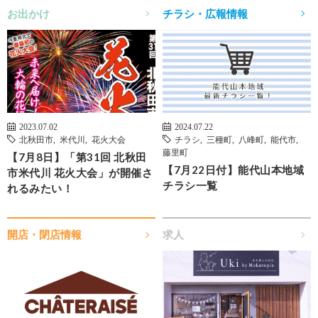
お出かけ
チラシ・広報情報
2023.07.02
2024.07.22
北秋田市
,
米代川
,
花火大会
チラシ
,
三種町
,
八峰町
,
能代市
,
藤里町
【7月8日】「第31回 北秋田
【7月22日付】能代山本地域
市米代川 花火大会」が開催さ
チラシ一覧
れるみたい！
開店・閉店情報
求人