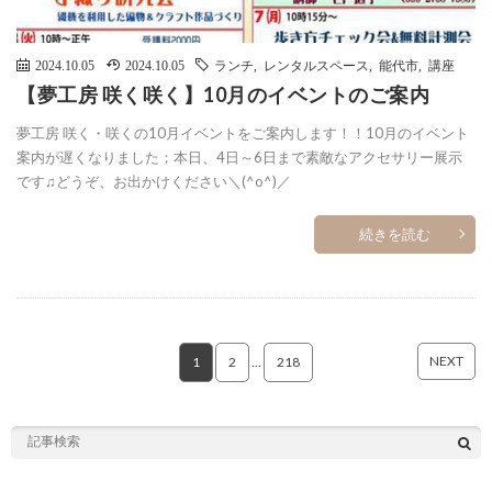
2024.10.05
2024.10.05
ランチ
,
レンタルスペース
,
能代市
,
講座
【夢工房 咲く咲く】10月のイベントのご案内
夢工房 咲く・咲くの10月イベントをご案内します！！10月のイベント
案内が遅くなりました；本日、4日～6日まで素敵なアクセサリー展示
です♫どうぞ、お出かけください＼(^o^)／
続きを読む
NEXT
1
2
…
218