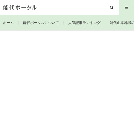
ホーム
能代ポータルについて
人気記事ランキング
能代山本地域