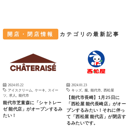
開店・閉店情報
カテゴリの最新記事
2024.05.22
2024.01.23
アイスクリーム
,
ケーキ
,
スイー
キッズ
,
服
,
能代市
,
西松屋
ツ
,
求人
,
能代市
【能代市長崎】1月25日に
能代市芝童森に「シャトレー
「西松屋 能代長崎店」がオー
ゼ 能代店」がオープンするみ
プンするみたい！それに伴っ
たい！
て「西松屋 能代店」が閉店す
るみたいです。