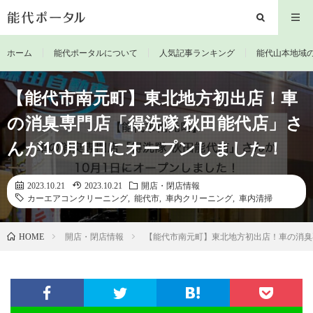
ホーム
能代ポータルについて
人気記事ランキング
能代山本地域
【能代市南元町】東北地方初出店！車
の消臭専門店「得洗隊 秋田能代店」さ
んが10月1日にオープンしました！
2023.10.21
2023.10.21
開店・閉店情報
カーエアコンクリーニング
,
能代市
,
車内クリーニング
,
車内清掃
開店・閉店情報
【能代市南元町】東北地方初出店！車の消臭
HOME