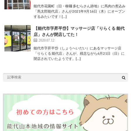
能代市花園町（旧・柳麺 多むらさん跡地）に馬肉の煮込み
「馬太郎能代店」さんが2021年9月16日（木）にオープン
するみたいです！[…]
【能代市字昇平岱】マッサージ店「りらくる 能代
店」さんが閉店してた！
2020.07.12
能代市字昇平岱（しょうへいだい）にあるマッサージ店
「りらくる 能代店」さんが、残念ながら6月21日（日）に
閉店されていたようです。[…]