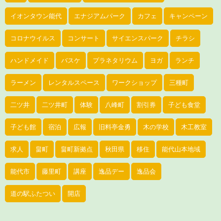
イオンタウン能代
エナジアムパーク
カフェ
キャンペーン
コロナウイルス
コンサート
サイエンスパーク
チラシ
ハンドメイド
バスケ
プラネタリウム
ヨガ
ランチ
ラーメン
レンタルスペース
ワークショップ
三種町
二ツ井
二ツ井町
体験
八峰町
割引券
子ども食堂
子ども館
宿泊
広報
旧料亭金勇
木の学校
木工教室
求人
畠町
畠町新拠点
秋田県
移住
能代山本地域
能代市
藤里町
講座
逸品デー
逸品会
道の駅ふたつい
開店