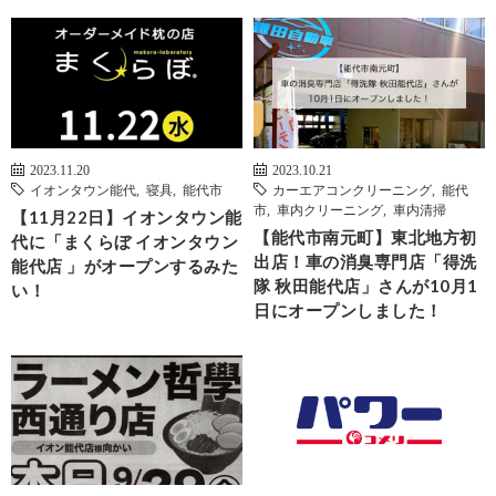
2023.11.20
2023.10.21
イオンタウン能代
,
寝具
,
能代市
カーエアコンクリーニング
,
能代
市
,
車内クリーニング
,
車内清掃
【11月22日】イオンタウン能
【能代市南元町】東北地方初
代に「まくらぼ イオンタウン
出店！車の消臭専門店「得洗
能代店 」がオープンするみた
隊 秋田能代店」さんが10月1
い！
日にオープンしました！