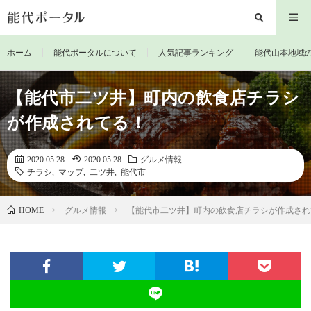
ホーム
能代ポータルについて
人気記事ランキング
能代山本地域
【能代市二ツ井】町内の飲食店チラシ
が作成されてる！
2020.05.28
2020.05.28
グルメ情報
チラシ
,
マップ
,
二ツ井
,
能代市
グルメ情報
【能代市二ツ井】町内の飲食店チラシが作成され
HOME