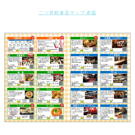
二ツ井飲食店マップ 表面