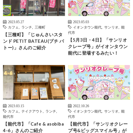
2023.05.27
2023.05.03
カフェ
,
ランチ
,
三種町
イオンタウン能代
,
サンリオ
,
能
代市
【三種町】「じゅんさいスタ
【5月3日・4日】「サンリオ
ンド PETIT BATEAU(プチ バ
クレープ号」がイオンタウン
トー)」さんのご紹介
能代に登場するみたい！
2023.03.15
2022.10.26
カフェ
,
テイクアウト
,
ランチ
,
イオンタウン能代
,
サンリオ
,
能
能代市
代市
【能代市】「Cafe & asobiba
【能代市】「サンリオクレー
4-6」さんのご紹介
プ号&ビッグスマイル号」が