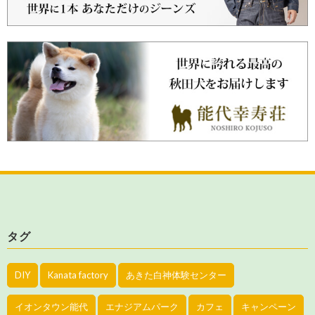
タグ
DIY
Kanata factory
あきた白神体験センター
イオンタウン能代
エナジアムパーク
カフェ
キャンペーン