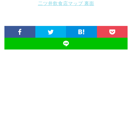
二ツ井飲食店マップ 裏面