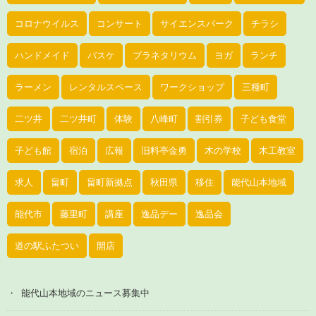
コロナウイルス
コンサート
サイエンスパーク
チラシ
ハンドメイド
バスケ
プラネタリウム
ヨガ
ランチ
ラーメン
レンタルスペース
ワークショップ
三種町
二ツ井
二ツ井町
体験
八峰町
割引券
子ども食堂
子ども館
宿泊
広報
旧料亭金勇
木の学校
木工教室
求人
畠町
畠町新拠点
秋田県
移住
能代山本地域
能代市
藤里町
講座
逸品デー
逸品会
道の駅ふたつい
開店
能代山本地域のニュース募集中