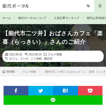
ホーム
能代ポータルについて
人気記事ランキング
能代山本地域
【能代市二ツ井】おばさんカフェ「楽
喜（らっきい）」さんのご紹介
2022.08.26
2022.08.26
グルメ情報
カフェ
,
ランチ
,
二ツ井町
,
能代市
グルメ情報
【能代市二ツ井】おばさんカフェ「楽喜（らっき
HOME