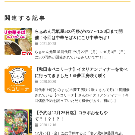
関連する記事
らぁめん元氣屋500円祭が9/27～10/3日まで開
催！今回は中華そば＆にごり中華そば！
2021.09.28
らぁめん元氣屋 能代店で9月27日（月）～10月3日（日）
に500円祭が開催されているみたいです！[…]
【秋田市ペコリーナ】イタリアンディナーを食べ
に行ってきました！＠夢工房咲く咲く
2020.06.30
能代市上町(かみまち)の夢工房咲く咲くさんで月に1度開催
されている【ペコリーナ】さんのイタリアンディナー！今
回偶然予約を譲っていただく機会があり、初め[…]
【予約は12月25日迄】コラボおせちや
て？！？！？！
2020.12.16
12月25日（金）迄に予約すると「壱ノ蔵&伊藤謙商店」