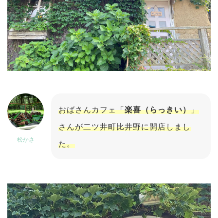
おばさんカフェ「
楽喜（らっきい）
」
さんが二ツ井町比井野に開店しまし
松かさ
た。