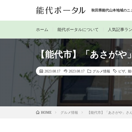
秋田県能代山本地域のニ
ホーム
能代ポータルについて
人気記事ラ
【能代市】「あさがや
2023.08.17
2023.08.17
グルメ情報
ピザ
,
能
グルメ情報
【能代市】「あさがや」さ
HOME