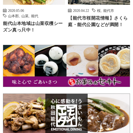
2020.05.06
2020.04.22
桜
,
能代市
山本郡
,
山菜
,
能代
【能代市桜開花情報】さくら
能代山本地域は山菜収穫シー
庭・能代公園などが満開！
ズン真っ只中！