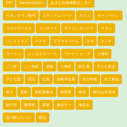
DIY
Kanata factory
あきた白神体験センター
イオンタウン能代
エナジアムパーク
カフェ
キャンペーン
コロナウイルス
コンサート
サイエンスパーク
チラシ
ハンドメイド
バスケ
プラネタリウム
ヨガ
ランチ
ラーメン
レンタルスペース
ワークショップ
三種町
二ツ井
二ツ井町
体験
八峰町
割引券
子ども食堂
子ども館
宿泊
広報
旧料亭金勇
木の学校
木工教室
求人
畠町
畠町新拠点
秋田県
移住
能代山本地域
能代市
藤里町
講座
逸品デー
逸品会
道の駅ふたつい
開店