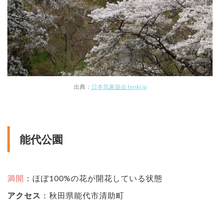
出典：
日本気象協会 tenki.jp
能代公園
満開
：ほぼ100%の花が開花している状態
アクセス
：秋田県能代市清助町