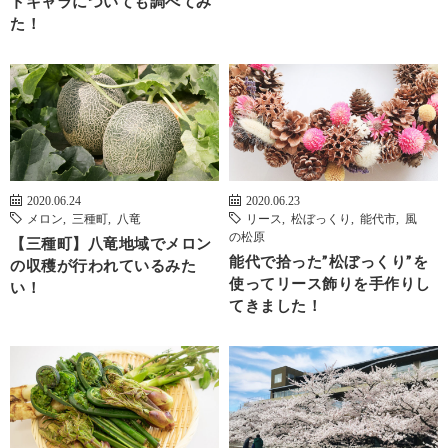
トキャラについても調べてみ
た！
2020.06.24
2020.06.23
メロン
,
三種町
,
八竜
リース
,
松ぼっくり
,
能代市
,
風
の松原
【三種町】八竜地域でメロン
能代で拾った”松ぼっくり”を
の収穫が行われているみた
使ってリース飾りを手作りし
い！
てきました！