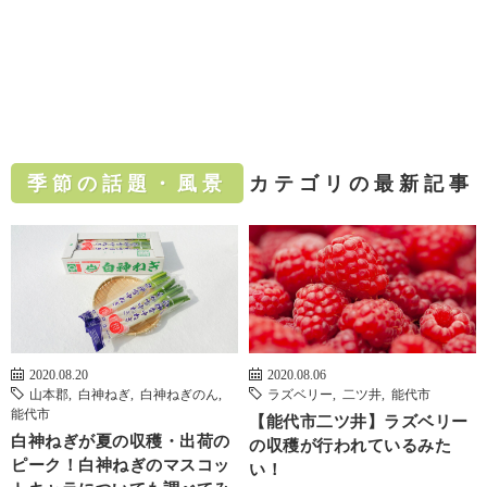
季節の話題・風景
カテゴリの最新記事
2020.08.20
2020.08.06
山本郡
,
白神ねぎ
,
白神ねぎのん
,
ラズベリー
,
二ツ井
,
能代市
能代市
【能代市二ツ井】ラズベリー
白神ねぎが夏の収穫・出荷の
の収穫が行われているみた
ピーク！白神ねぎのマスコッ
い！