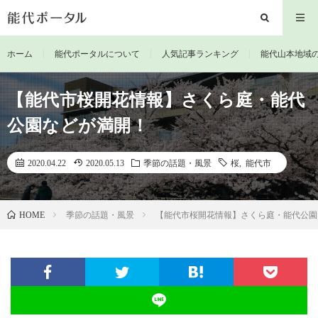
ホーム
能代ポータルについて
人気記事ランキング
能代山本地域
【能代市桜開花情報】さくら庭・能代
公園などが満開！
2020.04.22
2020.05.13
季節の話題・風景
桜
,
能代市
季節の話題・風景
【能代市桜開花情報】さくら庭・能代公園
HOME