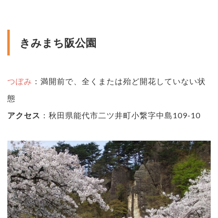
きみまち阪公園
つぼみ
：満開前で、全くまたは殆ど開花していない状
態
アクセス
：秋田県能代市二ツ井町小繋字中島109-10