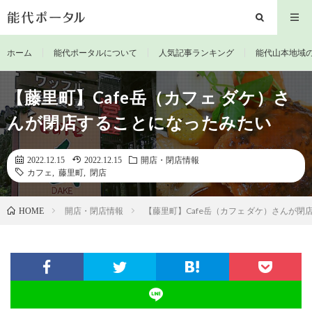
ホーム
能代ポータルについて
人気記事ランキング
能代山本地域
【藤里町】Cafe岳（カフェ ダケ）さ
んが閉店することになったみたい
2022.12.15
2022.12.15
開店・閉店情報
カフェ
,
藤里町
,
閉店
開店・閉店情報
【藤里町】Cafe岳（カフェ ダケ）さんが
HOME