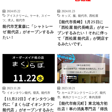
2024.05.22
2024.01.23
アイスクリーム
,
ケーキ
,
スイー
キッズ
,
服
,
能代市
,
西松屋
ツ
,
求人
,
能代市
【能代市長崎】1月25日に
能代市芝童森に「シャトレー
「西松屋 能代長崎店」がオー
ゼ 能代店」がオープンするみ
プンするみたい！それに伴っ
たい！
て「西松屋 能代店」が閉店す
るみたいです。
2023.11.20
2023.10.21
イオンタウン能代
,
寝具
,
能代市
カーエアコンクリーニング
,
能代
市
,
車内クリーニング
,
車内清掃
【11月22日】イオンタウン能
【能代市南元町】東北地方初
代に「まくらぼ イオンタウン
出店！車の消臭専門店「得洗
能代店 」がオープンするみた