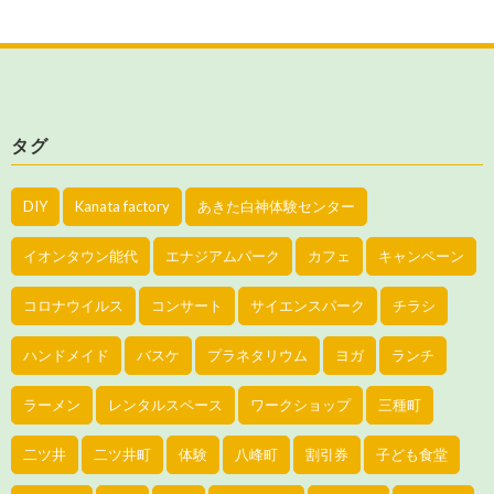
タグ
DIY
Kanata factory
あきた白神体験センター
イオンタウン能代
エナジアムパーク
カフェ
キャンペーン
コロナウイルス
コンサート
サイエンスパーク
チラシ
ハンドメイド
バスケ
プラネタリウム
ヨガ
ランチ
ラーメン
レンタルスペース
ワークショップ
三種町
二ツ井
二ツ井町
体験
八峰町
割引券
子ども食堂