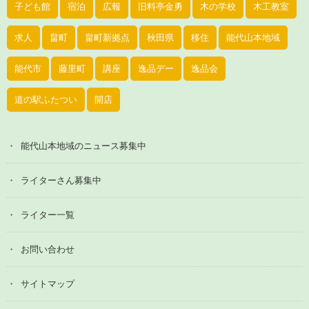
子ども館
宿泊
広報
旧料亭金勇
木の学校
木工教室
求人
畠町
畠町新拠点
秋田県
移住
能代山本地域
能代市
藤里町
講座
逸品デー
逸品会
道の駅ふたつい
開店
能代山本地域のニュース募集中
ライターさん募集中
ライター一覧
お問い合わせ
サイトマップ