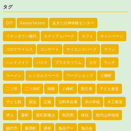
タグ
DIY
Kanata factory
あきた白神体験センター
イオンタウン能代
エナジアムパーク
カフェ
キャンペーン
コロナウイルス
コンサート
サイエンスパーク
チラシ
ハンドメイド
バスケ
プラネタリウム
ヨガ
ランチ
ラーメン
レンタルスペース
ワークショップ
三種町
二ツ井
二ツ井町
体験
八峰町
割引券
子ども食堂
子ども館
宿泊
広報
旧料亭金勇
木の学校
木工教室
求人
畠町
畠町新拠点
秋田県
移住
能代山本地域
能代市
藤里町
講座
逸品デー
逸品会