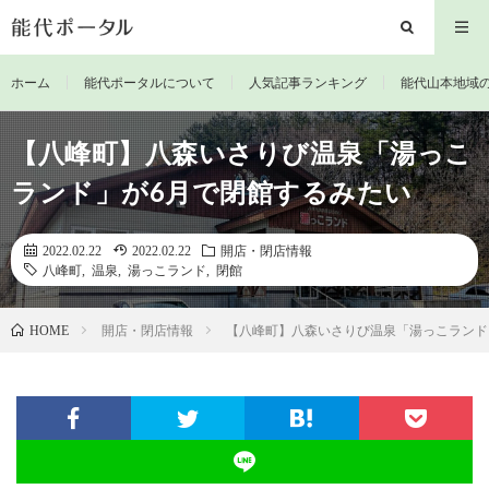
ホーム
能代ポータルについて
人気記事ランキング
能代山本地域
【八峰町】八森いさりび温泉「湯っこ
ランド」が6月で閉館するみたい
2022.02.22
2022.02.22
開店・閉店情報
八峰町
,
温泉
,
湯っこランド
,
閉館
開店・閉店情報
【八峰町】八森いさりび温泉「湯っこランド
HOME