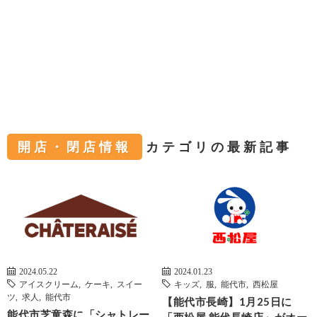
開店・閉店情報
カテゴリの最新記事
2024.05.22
2024.01.23
アイスクリーム
,
ケーキ
,
スイー
キッズ
,
服
,
能代市
,
西松屋
ツ
,
求人
,
能代市
【能代市長崎】1月25日に
能代市芝童森に「シャトレー