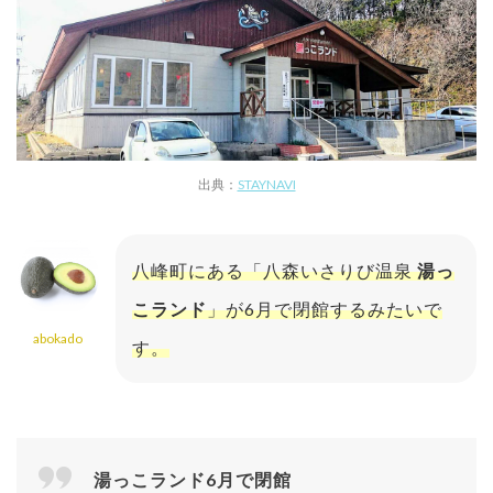
出典：
STAYNAVI
八峰町にある「八森いさりび温泉
湯っ
こランド
」が6月で閉館するみたいで
abokado
す。
湯っこランド6月で閉館