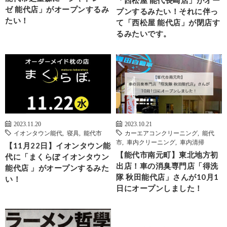
「西松屋 能代長崎店」がオー
ゼ 能代店」がオープンするみ
プンするみたい！それに伴っ
たい！
て「西松屋 能代店」が閉店す
るみたいです。
2023.11.20
2023.10.21
イオンタウン能代
,
寝具
,
能代市
カーエアコンクリーニング
,
能代
市
,
車内クリーニング
,
車内清掃
【11月22日】イオンタウン能
【能代市南元町】東北地方初
代に「まくらぼ イオンタウン
出店！車の消臭専門店「得洗
能代店 」がオープンするみた
隊 秋田能代店」さんが10月1
い！
日にオープンしました！