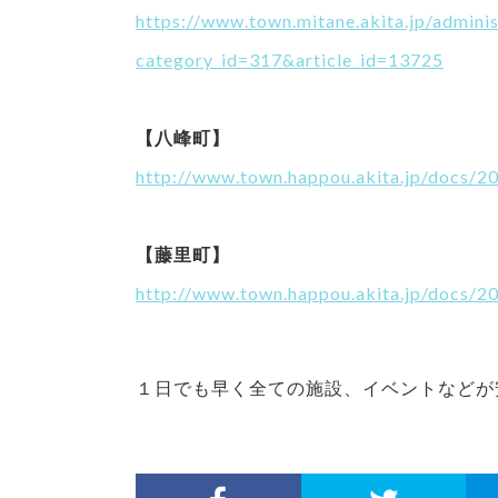
https://www.town.mitane.akita.jp/adminis
category_id=317&article_id=13725
【八峰町】
http://www.town.happou.akita.jp/docs/
【藤里町】
http://www.town.happou.akita.jp/docs/
１日でも早く全ての施設、イベントなどが