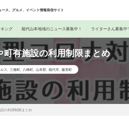
ュース、グルメ、イベント情報発信サイト
ンキング
能代山本地域のニュース募集中！
ライターさん募集中
や町有施設の利用制限まとめ
イルス
,
三種町
,
八峰町
,
山本郡
,
能代市
,
藤里町
施設の利用制限まとめ