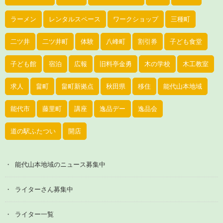
ラーメン
レンタルスペース
ワークショップ
三種町
二ツ井
二ツ井町
体験
八峰町
割引券
子ども食堂
子ども館
宿泊
広報
旧料亭金勇
木の学校
木工教室
求人
畠町
畠町新拠点
秋田県
移住
能代山本地域
能代市
藤里町
講座
逸品デー
逸品会
道の駅ふたつい
開店
能代山本地域のニュース募集中
ライターさん募集中
ライター一覧