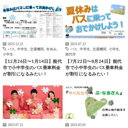
2023.12.22
2023.07.23
バス
,
中学生
,
交通機関
,
冬休み
,
バス
,
中学生
,
交通機関
,
小学生
,
小学生
能代市
【12月26日〜1月14日】能代
【7月22日〜8月24日】能代
市で小中学生のバス乗車料金
市で小中学生のバス乗車料金
が割引になるみたい！
が割引になるみたい！
2023.07.21
2023.05.01