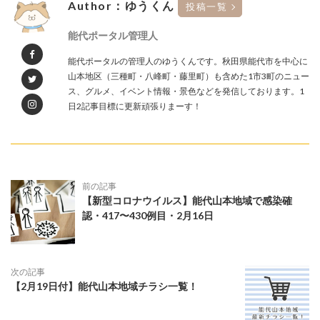
Author：ゆうくん
投稿一覧
能代ポータル管理人
能代ポータルの管理人のゆうくんです。秋田県能代市を中心に
山本地区（三種町・八峰町・藤里町）も含めた1市3町のニュー
ス、グルメ、イベント情報・景色などを発信しております。1
日2記事目標に更新頑張りまーす！
前の記事
【新型コロナウイルス】能代山本地域で感染確
認・417〜430例目・2月16日
次の記事
【2月19日付】能代山本地域チラシ一覧！