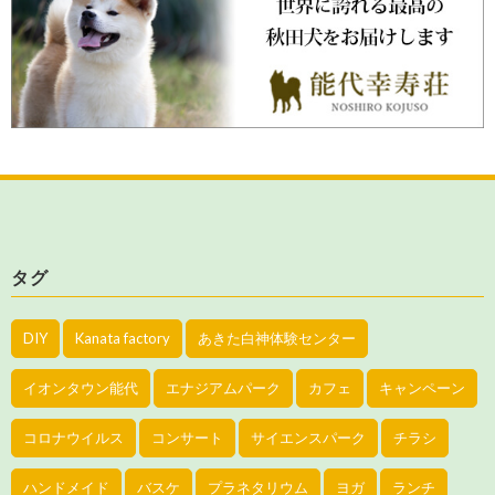
タグ
DIY
Kanata factory
あきた白神体験センター
イオンタウン能代
エナジアムパーク
カフェ
キャンペーン
コロナウイルス
コンサート
サイエンスパーク
チラシ
ハンドメイド
バスケ
プラネタリウム
ヨガ
ランチ