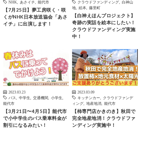
NHK
,
あさイチ
,
能代市
クラウドファンディング
,
白神山
地
,
絵本
,
藤里町
【7月25日】夢工房咲く・咲
【白神えほんプロジェクト】
くがNHK日本放送協会「あさ
奇跡の実話を絵本にしたい！
イチ」に出演します！
クラウドファンディング実施
中！
2023.03.23
2023.03.09
バス
,
中学生
,
交通機関
,
小学生
,
キッチンカー
,
クラウドファンデ
能代市
ィング
,
地産地消
,
能代市
【3月21日〜4月5日】能代市
【柿専門店かきのき】秋田で
で小中学生のバス乗車料金が
完全地産地消！クラウドファ
割引になるみたい！
ンディング実施中！