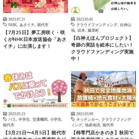
2023.07.21
2023.05.01
NHK
,
あさイチ
,
能代市
クラウドファンディング
,
白神山
地
,
絵本
,
藤里町
【7月25日】夢工房咲く・咲
【白神えほんプロジェクト】
くがNHK日本放送協会「あさ
奇跡の実話を絵本にしたい！
イチ」に出演します！
クラウドファンディング実施
中！
2023.03.23
2023.03.09
バス
,
中学生
,
交通機関
,
小学生
,
キッチンカー
,
クラウドファンデ
能代市
ィング
,
地産地消
,
能代市
【3月21日〜4月5日】能代市
【柿専門店かきのき】秋田で