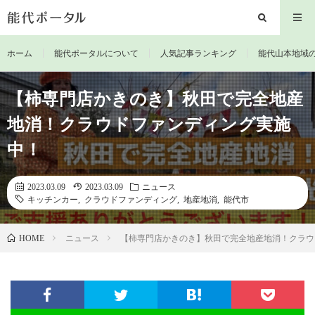
ホーム
能代ポータルについて
人気記事ランキング
能代山本地域
【柿専門店かきのき】秋田で完全地産
地消！クラウドファンディング実施
中！
2023.03.09
2023.03.09
ニュース
キッチンカー
,
クラウドファンディング
,
地産地消
,
能代市
ニュース
【柿専門店かきのき】秋田で完全地産地消！クラウ
HOME