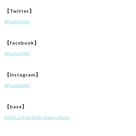
【Twitter】
@kakin0ki
【facebook】
@kakin0ki
【Instagram】
@kakin0ki
【base】
https://kakin0ki.base.shop/