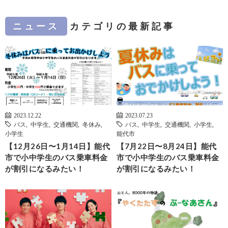
ニュース
カテゴリの最新記事
2023.12.22
2023.07.23
バス
,
中学生
,
交通機関
,
冬休み
,
バス
,
中学生
,
交通機関
,
小学生
,
小学生
能代市
【12月26日〜1月14日】能代
【7月22日〜8月24日】能代
市で小中学生のバス乗車料金
市で小中学生のバス乗車料金
が割引になるみたい！
が割引になるみたい！