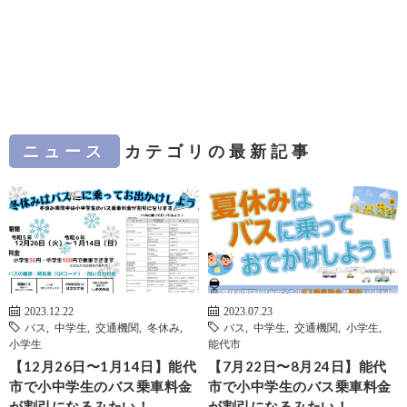
ニュース
カテゴリの最新記事
2023.12.22
2023.07.23
バス
,
中学生
,
交通機関
,
冬休み
,
バス
,
中学生
,
交通機関
,
小学生
,
小学生
能代市
【12月26日〜1月14日】能代
【7月22日〜8月24日】能代
市で小中学生のバス乗車料金
市で小中学生のバス乗車料金
が割引になるみたい！
が割引になるみたい！