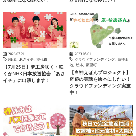
2023.07.21
2023.05.01
NHK
,
あさイチ
,
能代市
クラウドファンディング
,
白神山
地
,
絵本
,
藤里町
【7月25日】夢工房咲く・咲
【白神えほんプロジェクト】
くがNHK日本放送協会「あさ
奇跡の実話を絵本にしたい！
イチ」に出演します！
クラウドファンディング実施
中！