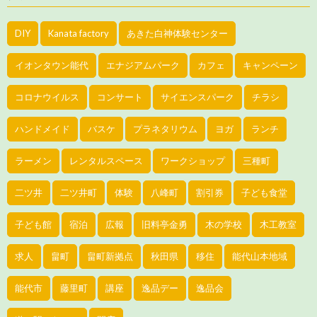
DIY
Kanata factory
あきた白神体験センター
イオンタウン能代
エナジアムパーク
カフェ
キャンペーン
コロナウイルス
コンサート
サイエンスパーク
チラシ
ハンドメイド
バスケ
プラネタリウム
ヨガ
ランチ
ラーメン
レンタルスペース
ワークショップ
三種町
二ツ井
二ツ井町
体験
八峰町
割引券
子ども食堂
子ども館
宿泊
広報
旧料亭金勇
木の学校
木工教室
求人
畠町
畠町新拠点
秋田県
移住
能代山本地域
能代市
藤里町
講座
逸品デー
逸品会