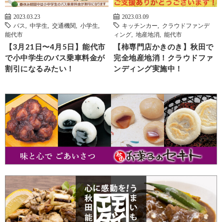
2023.03.23
2023.03.09
バス
,
中学生
,
交通機関
,
小学生
,
キッチンカー
,
クラウドファンデ
能代市
ィング
,
地産地消
,
能代市
【3月21日〜4月5日】能代市
【柿専門店かきのき】秋田で
で小中学生のバス乗車料金が
完全地産地消！クラウドファ
割引になるみたい！
ンディング実施中！