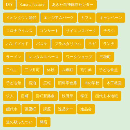
DIY
Kanata factory
あきた白神体験センター
イオンタウン能代
エナジアムパーク
カフェ
キャンペーン
コロナウイルス
コンサート
サイエンスパーク
チラシ
ハンドメイド
バスケ
プラネタリウム
ヨガ
ランチ
ラーメン
レンタルスペース
ワークショップ
三種町
二ツ井
二ツ井町
体験
八峰町
割引券
子ども食堂
子ども館
宿泊
広報
旧料亭金勇
木の学校
木工教室
求人
畠町
畠町新拠点
秋田県
移住
能代山本地域
能代市
藤里町
講座
逸品デー
逸品会
道の駅ふたつい
開店