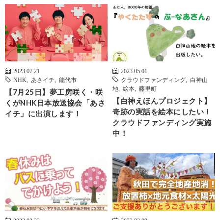
2023.07.21
2023.05.01
NHK
,
あさイチ
,
能代市
クラウドファンディング
,
白神山
地
,
絵本
,
藤里町
【7月25日】夢工房咲く・咲
【白神えほんプロジェクト】
くがNHK日本放送協会「あさ
奇跡の実話を絵本にしたい！
イチ」に出演します！
クラウドファンディング実施
中！