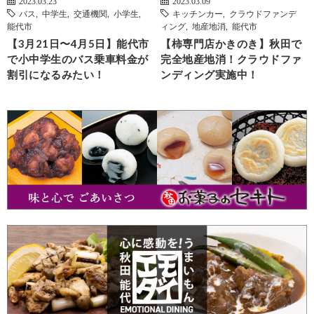
2023.03.23
2023.03.09
バス
,
中学生
,
交通機関
,
小学生
,
キッチンカー
,
クラウドファンデ
能代市
ィング
,
地産地消
,
能代市
【3月21日〜4月5日】能代市
【柿専門店かきのき】秋田で
で小中学生のバス乗車料金が
完全地産地消！クラウドファ
割引になるみたい！
ンディング実施中！