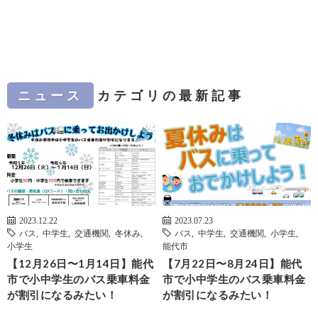
ニュース
カテゴリの最新記事
2023.12.22
2023.07.23
バス
,
中学生
,
交通機関
,
冬休み
,
バス
,
中学生
,
交通機関
,
小学生
,
小学生
能代市
【12月26日〜1月14日】能代
【7月22日〜8月24日】能代
市で小中学生のバス乗車料金
市で小中学生のバス乗車料金
が割引になるみたい！
が割引になるみたい！