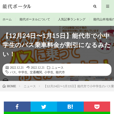
ホーム
能代ポータルについて
人気記事ランキング
能代山本地域
【12月24日〜1月15日】能代市で小中
学生のバス乗車料金が割引になるみた
い！
2022.12.21
2022.12.21
ニュース
バス
,
中学生
,
交通機関
,
小学生
,
能代市
ニュース
【12月24日〜1月15日】能代市で小中学生のバ
HOME