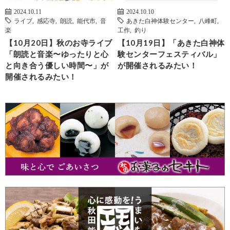
2024.10.11
2024.10.10
ライブ
,
感応寺
,
朗読
,
能代市
,
音
あきた白神体験センター
,
八峰町
,
楽
工作
,
釣り
【10月20日】秋のお寺ライブ
【10月19日】「あきた白神体
「朗読と音楽〜ゆったりと心
験センターフェスティバル」
と向き合う優しい時間〜」が
が開催されるみたい！
開催されるみたい！