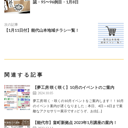
認・95〜96例目・1月8日
次の記事
【1月11日付】能代山本地域チラシ一覧！
関連する記事
【夢工房 咲く咲く】10月のイベントのご案内
2024.10.05
夢工房 咲く・咲くの10月イベントをご案内します！！10月
のイベント案内が遅くなりました；本日、4日～6日まで素
敵なアクセサリー展示です♫どうぞ、お出[…]
【能代市】畠町新拠点 2023年1月講座の案内！
2022.12.14