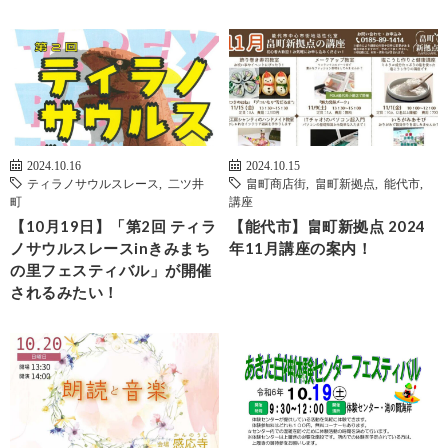
2024.10.16
2024.10.15
ティラノサウルスレース
,
二ツ井
畠町商店街
,
畠町新拠点
,
能代市
,
町
講座
【10月19日】「第2回 ティラ
【能代市】畠町新拠点 2024
ノサウルスレースinきみまち
年11月講座の案内！
の里フェスティバル」が開催
されるみたい！