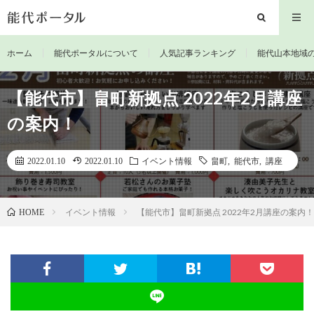
ホーム
能代ポータルについて
人気記事ランキング
能代山本地域
【能代市】畠町新拠点 2022年2月講座
の案内！
2022.01.10
2022.01.10
イベント情報
畠町
,
能代市
,
講座
イベント情報
【能代市】畠町新拠点 2022年2月講座の案内！
HOME