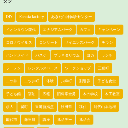
タグ
DIY
Kanata factory
あきた白神体験センター
イオンタウン能代
エナジアムパーク
カフェ
キャンペーン
コロナウイルス
コンサート
サイエンスパーク
チラシ
ハンドメイド
バスケ
プラネタリウム
ヨガ
ランチ
ラーメン
レンタルスペース
ワークショップ
三種町
二ツ井
二ツ井町
体験
八峰町
割引券
子ども食堂
子ども館
宿泊
広報
旧料亭金勇
木の学校
木工教室
求人
畠町
畠町新拠点
秋田県
移住
能代山本地域
能代市
藤里町
講座
逸品デー
逸品会