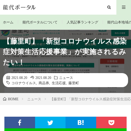
ホーム
能代ポータルについて
人気記事ランキング
能代山本地域
【藤里町】「新型コロナウイルス感染
症対策生活応援事業」が実施されるみ
たい！
2021.08.20
2021.08.20
ニュース
コロナウイルス
,
商品券
,
生活応援
,
藤里町
ニュース
【藤里町】「新型コロナウイルス感染症対策生活応
HOME