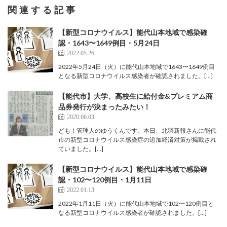
関連する記事
【新型コロナウイルス】能代山本地域で感染確
認・1643〜1649例目・5月24日
2022.05.26
2022年5月24日（火）に能代山本地域で1643〜1649例目
となる新型コロナウイルス感染者が確認されました。[…]
【能代市】大学、高校生に給付金&プレミアム商
品券発行が決まったみたい！
2020.06.03
ども！管理人のゆうくんです。本日、北羽新報さんに能代
市の新型コロナウイルス感染症の追加経済対策が掲載され
ていました。[…]
【新型コロナウイルス】能代山本地域で感染確
認・102〜120例目・1月11日
2022.01.13
2022年1月11日（火）に能代山本地域で102〜120例目と
なる新型コロナウイルス感染者が確認されました。[…]