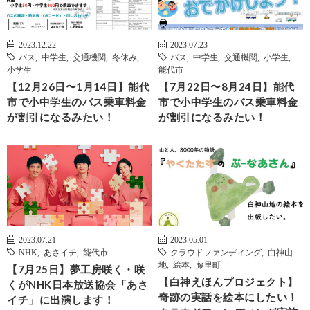
2023.12.22
2023.07.23
バス
,
中学生
,
交通機関
,
冬休み
,
バス
,
中学生
,
交通機関
,
小学生
,
小学生
能代市
【12月26日〜1月14日】能代
【7月22日〜8月24日】能代
市で小中学生のバス乗車料金
市で小中学生のバス乗車料金
が割引になるみたい！
が割引になるみたい！
2023.07.21
2023.05.01
NHK
,
あさイチ
,
能代市
クラウドファンディング
,
白神山
地
,
絵本
,
藤里町
【7月25日】夢工房咲く・咲
【白神えほんプロジェクト】
くがNHK日本放送協会「あさ
奇跡の実話を絵本にしたい！
イチ」に出演します！