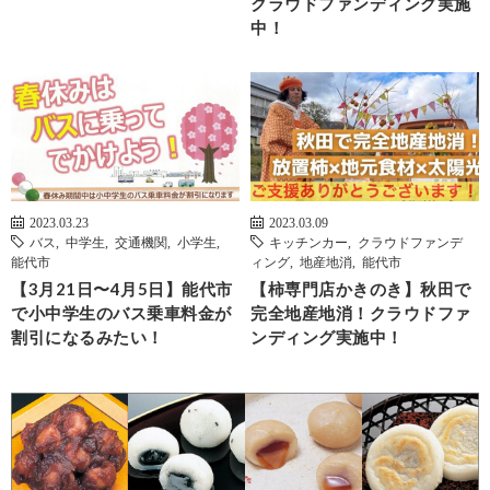
クラウドファンディング実施
中！
2023.03.23
2023.03.09
バス
,
中学生
,
交通機関
,
小学生
,
キッチンカー
,
クラウドファンデ
能代市
ィング
,
地産地消
,
能代市
【3月21日〜4月5日】能代市
【柿専門店かきのき】秋田で
で小中学生のバス乗車料金が
完全地産地消！クラウドファ
割引になるみたい！
ンディング実施中！