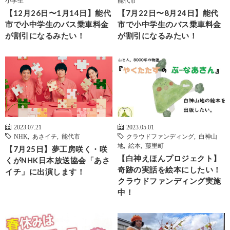
小学生
能代市
【12月26日〜1月14日】能代
【7月22日〜8月24日】能代
市で小中学生のバス乗車料金
市で小中学生のバス乗車料金
が割引になるみたい！
が割引になるみたい！
2023.07.21
2023.05.01
NHK
,
あさイチ
,
能代市
クラウドファンディング
,
白神山
地
,
絵本
,
藤里町
【7月25日】夢工房咲く・咲
【白神えほんプロジェクト】
くがNHK日本放送協会「あさ
奇跡の実話を絵本にしたい！
イチ」に出演します！
クラウドファンディング実施
中！