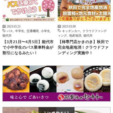
2023.03.23
2023.03.09
バス
,
中学生
,
交通機関
,
小学生
,
キッチンカー
,
クラウドファンデ
能代市
ィング
,
地産地消
,
能代市
【3月21日〜4月5日】能代市
【柿専門店かきのき】秋田で
で小中学生のバス乗車料金が
完全地産地消！クラウドファ
割引になるみたい！
ンディング実施中！