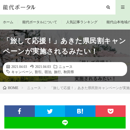
ホーム
能代ポータルについて
人気記事ランキング
能代山本地域
「旅して応援！」あきた県民割キャン
ペーンが実施されるみたい！
2021.04.03
2021.04.03
ニュース
キャンペーン
,
割引
,
宿泊
,
旅行
,
秋田県
ニュース
「旅して応援！」あきた県民割キャンペーンが実施
HOME