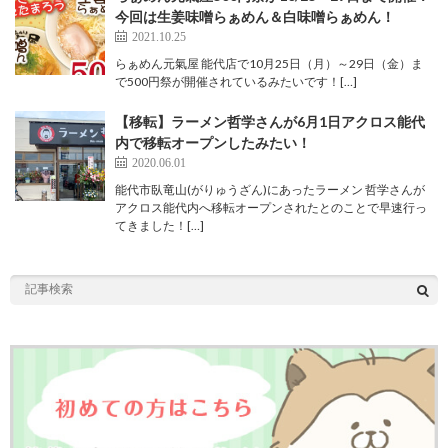
今回は生姜味噌らぁめん＆白味噌らぁめん！
2021.10.25
らぁめん元氣屋 能代店で10月25日（月）～29日（金）ま
で500円祭が開催されているみたいです！[…]
【移転】ラーメン哲学さんが6月1日アクロス能代
内で移転オープンしたみたい！
2020.06.01
能代市臥竜山(がりゅうざん)にあったラーメン 哲学さんが
アクロス能代内へ移転オープンされたとのことで早速行っ
てきました！[…]