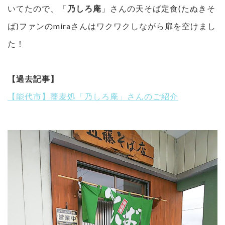
いてたので、「
乃しろ庵
」さんの天そば定食(たぬきそ
ば)ファンのmiraさんはワクワクしながら扉を空けまし
た！
【過去記事】
【能代市】蕎麦処「乃しろ庵」さんのご紹介