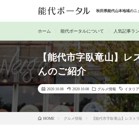
秋田県能代山本地域のニ
ホーム
能代ポータルについて
人気記事ラ
【能代市字臥竜山】レ
んのご紹介
2020.10.08
2020.10.08
グルメ情報
イタリ
グルメ情報
【能代市字臥竜山】レスト
HOME