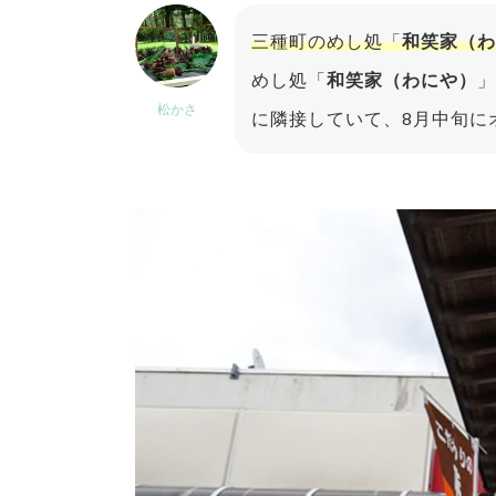
三種町のめし処「
和笑家（わ
めし処「
和笑家（わにや）
」
松かさ
に隣接していて、8月中旬に