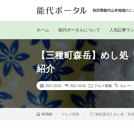
秋田県能代山本地域のニ
ホーム
能代ポータルについて
人気記事ラ
【三種町森岳】めし処
紹介
2021.10.02
2021.10.02
グルメ情報
カレー
,
グルメ情報
【三種町森岳】めし処「和
HOME