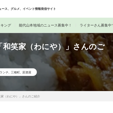
ュース、グルメ、イベント情報発信サイト
ンキング
能代山本地域のニュース募集中！
ライターさん募集中
「和笑家（わにや）」さんのご
ランチ
,
三種町
,
居酒屋
笑家（わにや）」さんのご紹介