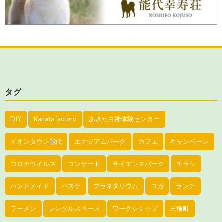
タグ
DIY
Kanata factory
あきた白神体験センター
イオンタウン能代
エナジアムパーク
カフェ
キャンペーン
コロナウイルス
コンサート
サイエンスパーク
チラシ
ハンドメイド
バスケ
プラネタリウム
ヨガ
ランチ
ラーメン
レンタルスペース
ワークショップ
三種町