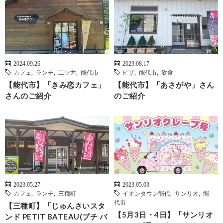
2024.09.26
2023.08.17
カフェ
,
ランチ
,
二ツ井
,
能代市
ピザ
,
能代市
,
飲食
【能代市】「きみ恋カフェ」
【能代市】「あさがや」さん
さんのご紹介
のご紹介
2023.05.27
2023.05.03
カフェ
,
ランチ
,
三種町
イオンタウン能代
,
サンリオ
,
能
代市
【三種町】「じゅんさいスタ
【5月3日・4日】「サンリオ
ンド PETIT BATEAU(プチ バ