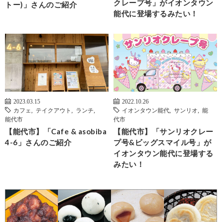
クレープ号」がイオンタウン
トー)」さんのご紹介
能代に登場するみたい！
2023.03.15
2022.10.26
カフェ
,
テイクアウト
,
ランチ
,
イオンタウン能代
,
サンリオ
,
能
能代市
代市
【能代市】「Cafe & asobiba
【能代市】「サンリオクレー
4-6」さんのご紹介
プ号&ビッグスマイル号」が
イオンタウン能代に登場する
みたい！