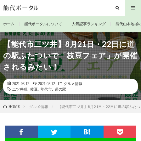
ホーム
能代ポータルについて
人気記事ランキング
能代山本地域
【能代市二ツ井】8月21日・22日に道
の駅ふたついで「枝豆フェア」が開催
されるみたい！
2021.08.12
2021.08.12
グルメ情報
二ツ井町
,
枝豆
,
能代市
,
道の駅
グルメ情報
【能代市二ツ井】8月21日・22日に道の駅ふた
HOME