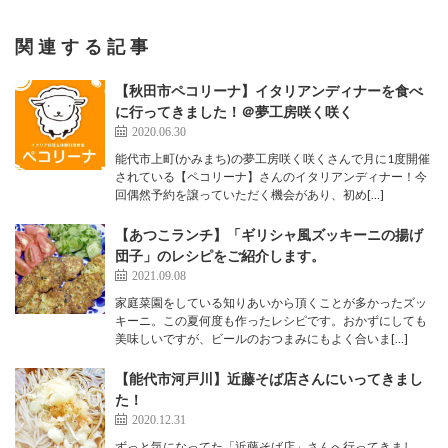
関連する記事
【秋田市ペコリーナ】イタリアンディナーを食べ
に行ってきました！＠夢工房咲く咲く
2020.06.30
能代市上町(かみまち)の夢工房咲く咲くさんで月に1度開催
されている【ペコリーナ】さんのイタリアンディナー！今
回偶然予約を譲っていただく機会があり、初め[…]
【あつこランチ】「ギリシャ風ズッキーニの揚げ
団子」のレシピをご紹介します。
2021.09.08
家庭菜園をしている知りあいから頂くことが多かったズッ
キーニ。この夏何度も作ったレシピです。おかずにしても
美味しいですが、ビールのおつまみにもよく合いま[…]
【能代市河戸川】近藤そば店さんにいってきまし
た！
2020.12.31
ずっと気になってた「近藤そば店」さんへ行ってきまし