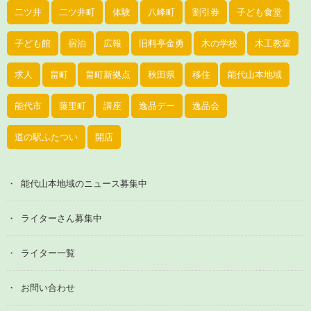
二ツ井
二ツ井町
体験
八峰町
割引券
子ども食堂
子ども館
宿泊
広報
旧料亭金勇
木の学校
木工教室
求人
畠町
畠町新拠点
秋田県
移住
能代山本地域
能代市
藤里町
講座
逸品デー
逸品会
道の駅ふたつい
開店
能代山本地域のニュース募集中
ライターさん募集中
ライター一覧
お問い合わせ