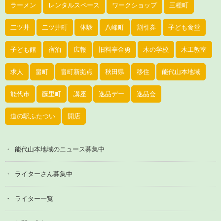
ラーメン
レンタルスペース
ワークショップ
三種町
二ツ井
二ツ井町
体験
八峰町
割引券
子ども食堂
子ども館
宿泊
広報
旧料亭金勇
木の学校
木工教室
求人
畠町
畠町新拠点
秋田県
移住
能代山本地域
能代市
藤里町
講座
逸品デー
逸品会
道の駅ふたつい
開店
能代山本地域のニュース募集中
ライターさん募集中
ライター一覧