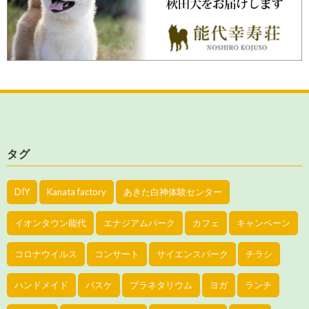
タグ
DIY
Kanata factory
あきた白神体験センター
イオンタウン能代
エナジアムパーク
カフェ
キャンペーン
コロナウイルス
コンサート
サイエンスパーク
チラシ
ハンドメイド
バスケ
プラネタリウム
ヨガ
ランチ