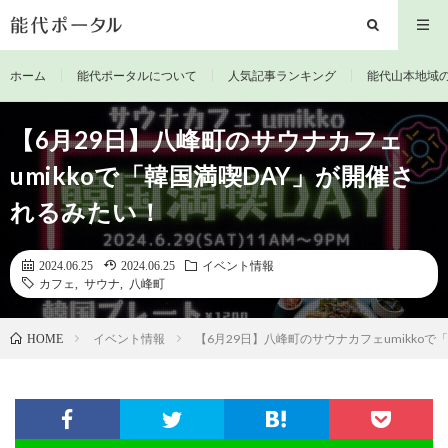
ホーム
能代ポータルについて
人気記事ランキング
能代山本地域
【6月29日】八峰町のサウナカフェ
umikkoで「韓国満喫DAY」が開催さ
れるみたい！
2024.06.25
2024.06.25
イベント情報
カフェ
,
サウナ
,
八峰町
イベント情報
【6月29日】八峰町のサウナカフェumikko
HOME