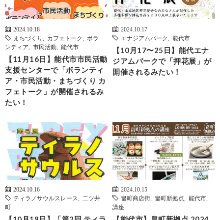
2024.10.18
2024.10.17
まちづくり
,
カフェトーク
,
ボラ
エナジアムパーク
,
能代市
ンティア
,
市民活動
,
能代市
【10月17〜25日】能代エナ
【11月16日】能代市市民活動
ジアムパークで「押花展」が
支援センターで「ボランティ
開催されるみたい！
ア・市民活動・まちづくり カ
フェトーク」が開催されるみ
たい！
2024.10.16
2024.10.15
ティラノサウルスレース
,
二ツ井
畠町商店街
,
畠町新拠点
,
能代市
,
町
講座
【10月19日】「第2回 ティラ
【能代市】畠町新拠点 2024