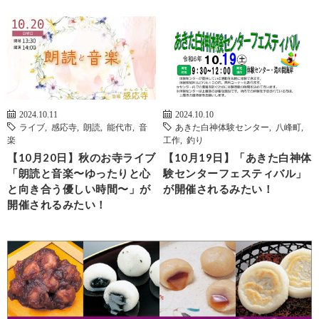
2024.10.11
2024.10.10
ライブ
,
感応寺
,
朗読
,
能代市
,
音
あきた白神体験センター
,
八峰町
,
楽
工作
,
釣り
【10月20日】秋のお寺ライブ
【10月19日】「あきた白神体
「朗読と音楽〜ゆったりと心
験センターフェスティバル」
と向き合う優しい時間〜」が
が開催されるみたい！
開催されるみたい！