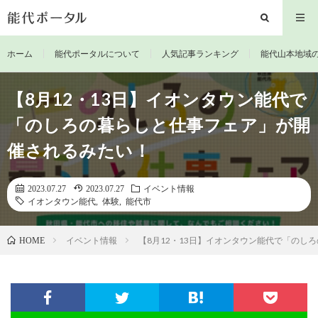
ホーム
能代ポータルについて
人気記事ランキング
能代山本地域
【8月12・13日】イオンタウン能代で
「のしろの暮らしと仕事フェア」が開
催されるみたい！
2023.07.27
2023.07.27
イベント情報
イオンタウン能代
,
体験
,
能代市
イベント情報
【8月12・13日】イオンタウン能代で「のし
HOME