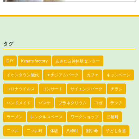
タグ
DIY
Kanata factory
あきた白神体験センター
イオンタウン能代
エナジアムパーク
カフェ
キャンペーン
コロナウイルス
コンサート
サイエンスパーク
チラシ
ハンドメイド
バスケ
プラネタリウム
ヨガ
ランチ
ラーメン
レンタルスペース
ワークショップ
三種町
二ツ井
二ツ井町
体験
八峰町
割引券
子ども食堂