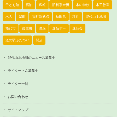
子ども館
宿泊
広報
旧料亭金勇
木の学校
木工教室
求人
畠町
畠町新拠点
秋田県
移住
能代山本地域
能代市
藤里町
講座
逸品デー
逸品会
道の駅ふたつい
開店
能代山本地域のニュース募集中
ライターさん募集中
ライター一覧
お問い合わせ
サイトマップ