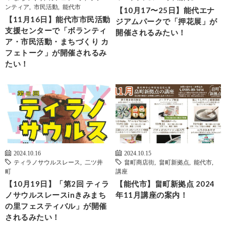
ンティア
,
市民活動
,
能代市
【10月17〜25日】能代エナ
【11月16日】能代市市民活動
ジアムパークで「押花展」が
支援センターで「ボランティ
開催されるみたい！
ア・市民活動・まちづくり カ
フェトーク」が開催されるみ
たい！
2024.10.16
2024.10.15
ティラノサウルスレース
,
二ツ井
畠町商店街
,
畠町新拠点
,
能代市
,
町
講座
【10月19日】「第2回 ティラ
【能代市】畠町新拠点 2024
ノサウルスレースinきみまち
年11月講座の案内！
の里フェスティバル」が開催
されるみたい！