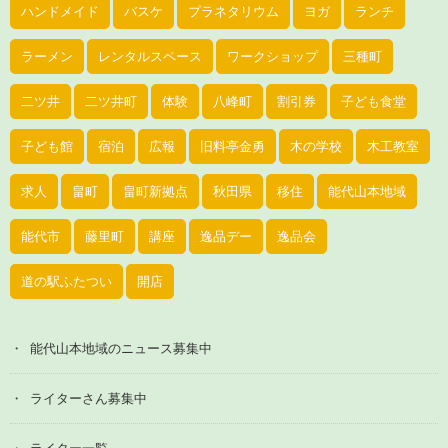
ハンドメイド
バスケ
プラネタリウム
ヨガ
ランチ
ラーメン
レンタルスペース
ワークショップ
三種町
二ツ井
二ツ井町
体験
八峰町
割引券
子ども食堂
子ども館
宿泊
広報
旧料亭金勇
木の学校
木工教室
求人
畠町
畠町新拠点
秋田県
移住
能代山本地域
能代市
藤里町
講座
逸品デー
逸品会
道の駅ふたつい
開店
能代山本地域のニュース募集中
ライターさん募集中