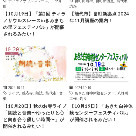
ティラノサウルスレース
,
二ツ井
畠町商店街
,
畠町新拠点
,
能代市
,
町
講座
【10月19日】「第2回 ティラ
【能代市】畠町新拠点 2024
ノサウルスレースinきみまち
年11月講座の案内！
の里フェスティバル」が開催
されるみたい！
2024.10.11
2024.10.10
ライブ
,
感応寺
,
朗読
,
能代市
,
音
あきた白神体験センター
,
八峰町
,
楽
工作
,
釣り
【10月20日】秋のお寺ライブ
【10月19日】「あきた白神体
「朗読と音楽〜ゆったりと心
験センターフェスティバル」
と向き合う優しい時間〜」が
が開催されるみたい！
開催されるみたい！