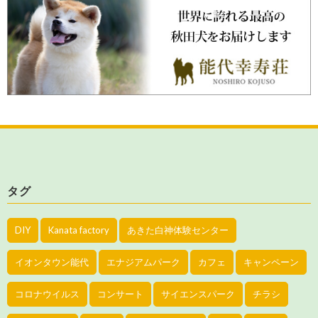
タグ
DIY
Kanata factory
あきた白神体験センター
イオンタウン能代
エナジアムパーク
カフェ
キャンペーン
コロナウイルス
コンサート
サイエンスパーク
チラシ