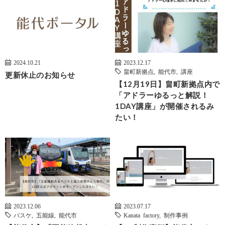
2024.10.21
2023.12.17
畠町新拠点
,
能代市
,
講座
更新休止のお知らせ
【12月19日】畠町新拠点内で
「アドラーゆるっと解説！
1DAY講座」が開催されるみ
たい！
2023.12.06
2023.07.17
バスケ
,
五能線
,
能代市
Kanata factory
,
制作事例