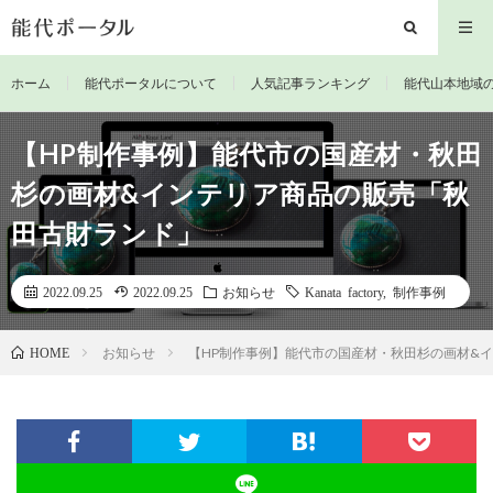
ホーム
能代ポータルについて
人気記事ランキング
能代山本地域
【HP制作事例】能代市の国産材・秋田
杉の画材&インテリア商品の販売「秋
田古財ランド」
2022.09.25
2022.09.25
お知らせ
Kanata factory
,
制作事例
お知らせ
【HP制作事例】能代市の国産材・秋田杉の画材&
HOME