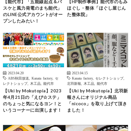
【能代市】「五能線起点＆バ
【HP制作事例】能代市のもみ
スケと風力発電のまち能代」
ほぐし・整体「ほぐし屋じん
のLINE公式アカウントがオー
た整体院」
プンしたみたい！
2023.04.20
2023.04.15
ABS秋田放送
,
Kanata factory
,
セ
Kanata factory
,
セレクトショップ
,
レクトショップ
,
木工品
,
能代市
北羽新報
,
木工品
,
能代市
【Uki by Mokutopia】2023
【Uki by Mokutopia】北羽新
年4月21日の「えび☆ステ」
報さんにオリジナル商品
のちょっと気になるヨン！と
「nicoco」を取り上げて頂き
いうコーナーに出演します！
ました！