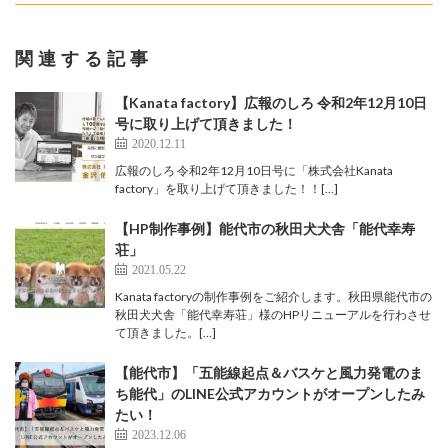
関連する記事
【Kanata factory】広報のしろ 令和2年12月10日
号に取り上げて頂きました！
2020.12.11
広報のしろ 令和2年12月10日号に「株式会社Kanata
factory」を取り上げて頂きました！！[…]
【HP制作事例】能代市の秋田犬犬舎「能代幸寿
荘」
2021.05.22
Kanata factoryの制作事例をご紹介します。秋田県能代市の
秋田犬犬舎「能代幸寿荘」様のHPリニューアルを行わさせ
て頂きました。[…]
【能代市】「五能線起点＆バスケと風力発電のま
ち能代」のLINE公式アカウントがオープンしたみ
たい！
2023.12.06