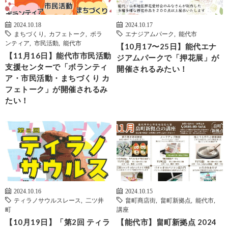
2024.10.18
2024.10.17
まちづくり
,
カフェトーク
,
ボラ
エナジアムパーク
,
能代市
ンティア
,
市民活動
,
能代市
【10月17〜25日】能代エナ
【11月16日】能代市市民活動
ジアムパークで「押花展」が
支援センターで「ボランティ
開催されるみたい！
ア・市民活動・まちづくり カ
フェトーク」が開催されるみ
たい！
2024.10.16
2024.10.15
ティラノサウルスレース
,
二ツ井
畠町商店街
,
畠町新拠点
,
能代市
,
町
講座
【10月19日】「第2回 ティラ
【能代市】畠町新拠点 2024