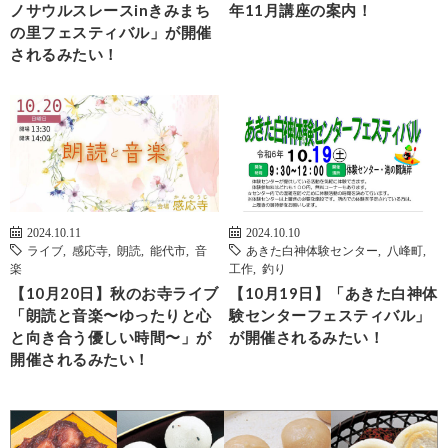
ノサウルスレースinきみまち
年11月講座の案内！
の里フェスティバル」が開催
されるみたい！
2024.10.11
2024.10.10
ライブ
,
感応寺
,
朗読
,
能代市
,
音
あきた白神体験センター
,
八峰町
,
楽
工作
,
釣り
【10月20日】秋のお寺ライブ
【10月19日】「あきた白神体
「朗読と音楽〜ゆったりと心
験センターフェスティバル」
と向き合う優しい時間〜」が
が開催されるみたい！
開催されるみたい！