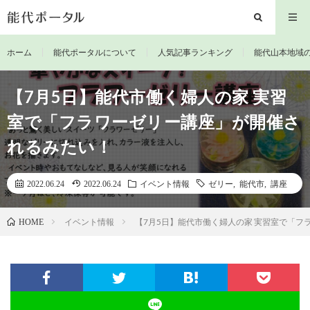
ホーム
能代ポータルについて
人気記事ランキング
能代山本地域
【7月5日】能代市働く婦人の家 実習
室で「フラワーゼリー講座」が開催さ
れるみたい！
2022.06.24
2022.06.24
イベント情報
ゼリー
,
能代市
,
講座
イベント情報
【7月5日】能代市働く婦人の家 実習室で「
HOME