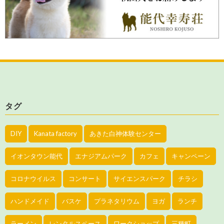
タグ
DIY
Kanata factory
あきた白神体験センター
イオンタウン能代
エナジアムパーク
カフェ
キャンペーン
コロナウイルス
コンサート
サイエンスパーク
チラシ
ハンドメイド
バスケ
プラネタリウム
ヨガ
ランチ
ラーメン
レンタルスペース
ワークショップ
三種町