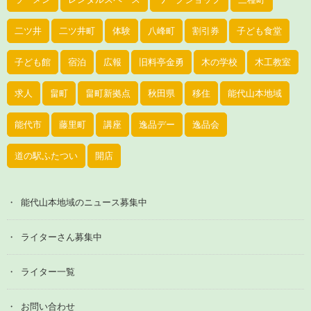
二ツ井
二ツ井町
体験
八峰町
割引券
子ども食堂
子ども館
宿泊
広報
旧料亭金勇
木の学校
木工教室
求人
畠町
畠町新拠点
秋田県
移住
能代山本地域
能代市
藤里町
講座
逸品デー
逸品会
道の駅ふたつい
開店
能代山本地域のニュース募集中
ライターさん募集中
ライター一覧
お問い合わせ