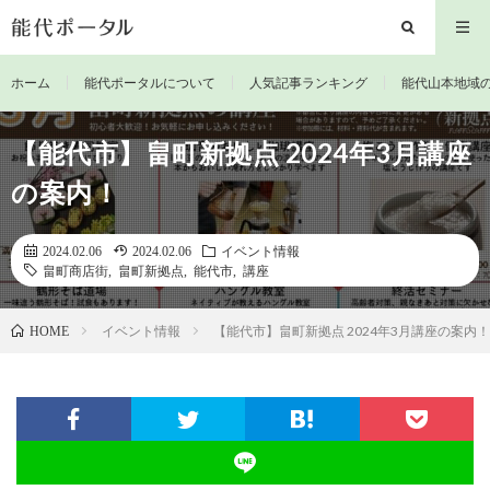
ホーム
能代ポータルについて
人気記事ランキング
能代山本地域
【能代市】畠町新拠点 2024年3月講座
の案内！
2024.02.06
2024.02.06
イベント情報
畠町商店街
,
畠町新拠点
,
能代市
,
講座
イベント情報
【能代市】畠町新拠点 2024年3月講座の案内！
HOME