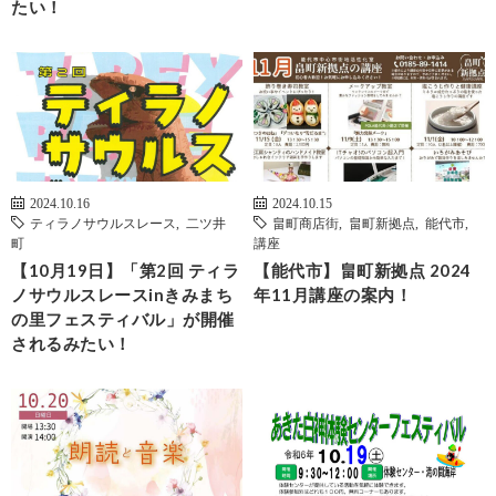
たい！
2024.10.16
2024.10.15
ティラノサウルスレース
,
二ツ井
畠町商店街
,
畠町新拠点
,
能代市
,
町
講座
【10月19日】「第2回 ティラ
【能代市】畠町新拠点 2024
ノサウルスレースinきみまち
年11月講座の案内！
の里フェスティバル」が開催
されるみたい！