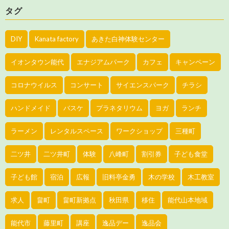
タグ
DIY
Kanata factory
あきた白神体験センター
イオンタウン能代
エナジアムパーク
カフェ
キャンペーン
コロナウイルス
コンサート
サイエンスパーク
チラシ
ハンドメイド
バスケ
プラネタリウム
ヨガ
ランチ
ラーメン
レンタルスペース
ワークショップ
三種町
二ツ井
二ツ井町
体験
八峰町
割引券
子ども食堂
子ども館
宿泊
広報
旧料亭金勇
木の学校
木工教室
求人
畠町
畠町新拠点
秋田県
移住
能代山本地域
能代市
藤里町
講座
逸品デー
逸品会