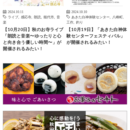
2024.10.11
2024.10.10
ライブ
,
感応寺
,
朗読
,
能代市
,
音
あきた白神体験センター
,
八峰町
,
楽
工作
,
釣り
【10月20日】秋のお寺ライブ
【10月19日】「あきた白神体
「朗読と音楽〜ゆったりと心
験センターフェスティバル」
と向き合う優しい時間〜」が
が開催されるみたい！
開催されるみたい！