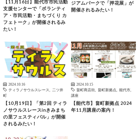
【11月16日】能代市市民活動
ジアムパークで「押花展」が
支援センターで「ボランティ
開催されるみたい！
ア・市民活動・まちづくり カ
フェトーク」が開催されるみ
たい！
2024.10.16
2024.10.15
ティラノサウルスレース
,
二ツ井
畠町商店街
,
畠町新拠点
,
能代市
,
町
講座
【10月19日】「第2回 ティラ
【能代市】畠町新拠点 2024
ノサウルスレースinきみまち
年11月講座の案内！
の里フェスティバル」が開催
されるみたい！