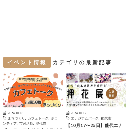
イベント情報
カテゴリの最新記事
2024.10.18
2024.10.17
まちづくり
,
カフェトーク
,
ボラ
エナジアムパーク
,
能代市
ンティア
,
市民活動
,
能代市
【10月17〜25日】能代エナ