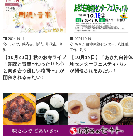
2024.10.11
2024.10.10
ライブ
,
感応寺
,
朗読
,
能代市
,
音
あきた白神体験センター
,
八峰町
,
楽
工作
,
釣り
【10月20日】秋のお寺ライブ
【10月19日】「あきた白神体
「朗読と音楽〜ゆったりと心
験センターフェスティバル」
と向き合う優しい時間〜」が
が開催されるみたい！
開催されるみたい！