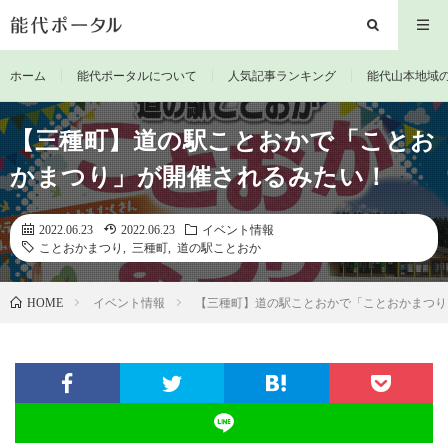
ホーム
能代ポータルについて
人気記事ランキング
能代山本地域
【三種町】道の駅ことおかで「ことお
かまつり」が開催されるみたい！
2022.06.23
2022.06.23
イベント情報
ことおかまつり
,
三種町
,
道の駅ことおか
イベント情報
【三種町】道の駅ことおかで「ことおかまつり
HOME