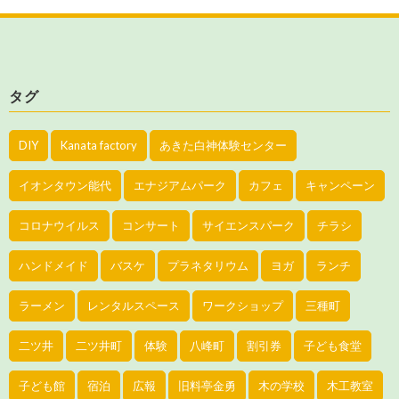
タグ
DIY
Kanata factory
あきた白神体験センター
イオンタウン能代
エナジアムパーク
カフェ
キャンペーン
コロナウイルス
コンサート
サイエンスパーク
チラシ
ハンドメイド
バスケ
プラネタリウム
ヨガ
ランチ
ラーメン
レンタルスペース
ワークショップ
三種町
二ツ井
二ツ井町
体験
八峰町
割引券
子ども食堂
子ども館
宿泊
広報
旧料亭金勇
木の学校
木工教室