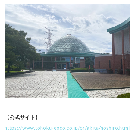
【公式サイト】
https://www.tohoku-epco.co.jp/pr/akita/noshiro.html