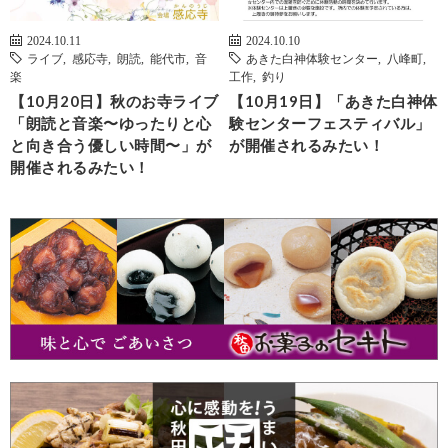
2024.10.11
2024.10.10
ライブ
,
感応寺
,
朗読
,
能代市
,
音
あきた白神体験センター
,
八峰町
,
楽
工作
,
釣り
【10月20日】秋のお寺ライブ
【10月19日】「あきた白神体
「朗読と音楽〜ゆったりと心
験センターフェスティバル」
と向き合う優しい時間〜」が
が開催されるみたい！
開催されるみたい！