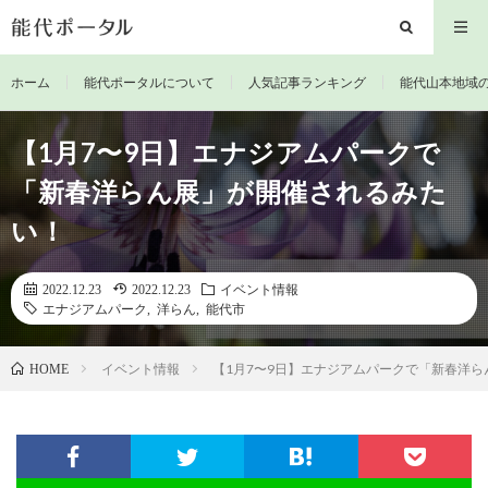
ホーム
能代ポータルについて
人気記事ランキング
能代山本地域
【1月7〜9日】エナジアムパークで
「新春洋らん展」が開催されるみた
い！
2022.12.23
2022.12.23
イベント情報
エナジアムパーク
,
洋らん
,
能代市
イベント情報
【1月7〜9日】エナジアムパークで「新春洋
HOME