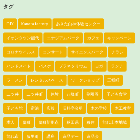
タグ
DIY
Kanata factory
あきた白神体験センター
イオンタウン能代
エナジアムパーク
カフェ
キャンペーン
コロナウイルス
コンサート
サイエンスパーク
チラシ
ハンドメイド
バスケ
プラネタリウム
ヨガ
ランチ
ラーメン
レンタルスペース
ワークショップ
三種町
二ツ井
二ツ井町
体験
八峰町
割引券
子ども食堂
子ども館
宿泊
広報
旧料亭金勇
木の学校
木工教室
求人
畠町
畠町新拠点
秋田県
移住
能代山本地域
能代市
藤里町
講座
逸品デー
逸品会