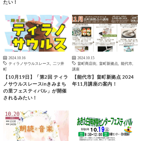
たい！
2024.10.16
2024.10.15
ティラノサウルスレース
,
二ツ井
畠町商店街
,
畠町新拠点
,
能代市
,
町
講座
【10月19日】「第2回 ティラ
【能代市】畠町新拠点 2024
ノサウルスレースinきみまち
年11月講座の案内！
の里フェスティバル」が開催
されるみたい！