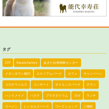
タグ
DIY
Kanata factory
あきた白神体験センター
イオンタウン能代
エナジアムパーク
カフェ
キャンペーン
コロナウイルス
コンサート
サイエンスパーク
チラシ
ハンドメイド
バスケ
プラネタリウム
ヨガ
ランチ
ラーメン
レンタルスペース
ワークショップ
三種町