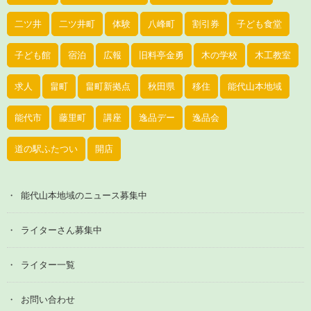
二ツ井
二ツ井町
体験
八峰町
割引券
子ども食堂
子ども館
宿泊
広報
旧料亭金勇
木の学校
木工教室
求人
畠町
畠町新拠点
秋田県
移住
能代山本地域
能代市
藤里町
講座
逸品デー
逸品会
道の駅ふたつい
開店
能代山本地域のニュース募集中
ライターさん募集中
ライター一覧
お問い合わせ