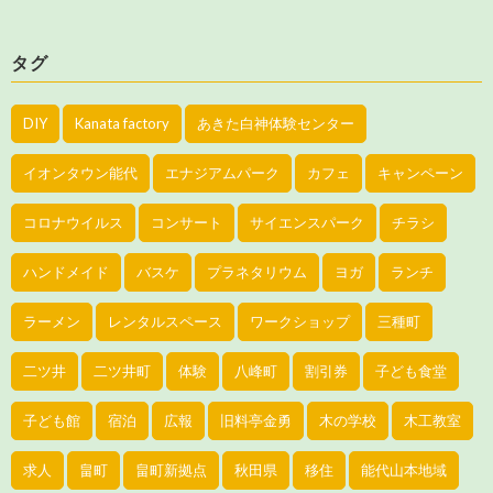
タグ
DIY
Kanata factory
あきた白神体験センター
イオンタウン能代
エナジアムパーク
カフェ
キャンペーン
コロナウイルス
コンサート
サイエンスパーク
チラシ
ハンドメイド
バスケ
プラネタリウム
ヨガ
ランチ
ラーメン
レンタルスペース
ワークショップ
三種町
二ツ井
二ツ井町
体験
八峰町
割引券
子ども食堂
子ども館
宿泊
広報
旧料亭金勇
木の学校
木工教室
求人
畠町
畠町新拠点
秋田県
移住
能代山本地域