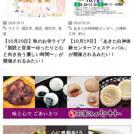
2024.10.11
2024.10.10
ライブ
,
感応寺
,
朗読
,
能代市
,
音
あきた白神体験センター
,
八峰町
,
楽
工作
,
釣り
【10月20日】秋のお寺ライブ
【10月19日】「あきた白神体
「朗読と音楽〜ゆったりと心
験センターフェスティバル」
と向き合う優しい時間〜」が
が開催されるみたい！
開催されるみたい！