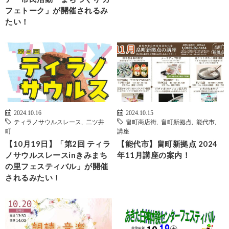
フェトーク」が開催されるみ
たい！
2024.10.16
2024.10.15
ティラノサウルスレース
,
二ツ井
畠町商店街
,
畠町新拠点
,
能代市
,
町
講座
【10月19日】「第2回 ティラ
【能代市】畠町新拠点 2024
ノサウルスレースinきみまち
年11月講座の案内！
の里フェスティバル」が開催
されるみたい！