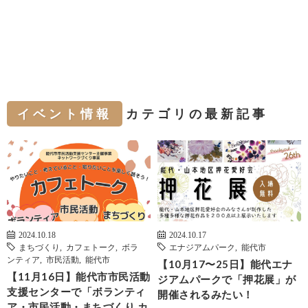
イベント情報
カテゴリの最新記事
2024.10.18
2024.10.17
まちづくり
,
カフェトーク
,
ボラ
エナジアムパーク
,
能代市
ンティア
,
市民活動
,
能代市
【10月17〜25日】能代エナ
【11月16日】能代市市民活動
ジアムパークで「押花展」が
支援センターで「ボランティ
開催されるみたい！
ア・市民活動・まちづくり カ