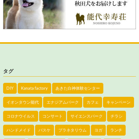
タグ
DIY
Kanata factory
あきた白神体験センター
イオンタウン能代
エナジアムパーク
カフェ
キャンペーン
コロナウイルス
コンサート
サイエンスパーク
チラシ
ハンドメイド
バスケ
プラネタリウム
ヨガ
ランチ