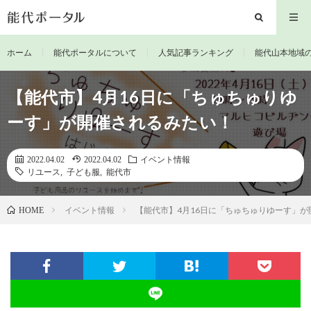
ホーム
能代ポータルについて
人気記事ランキング
能代山本地域
【能代市】4月16日に「ちゅちゅりゆ
ーす」が開催されるみたい！
2022.04.02
2022.04.02
イベント情報
リユース
,
子ども服
,
能代市
イベント情報
【能代市】4月16日に「ちゅちゅりゆーす」
HOME