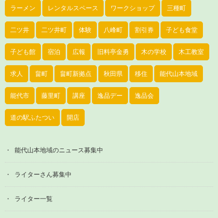
ラーメン
レンタルスペース
ワークショップ
三種町
二ツ井
二ツ井町
体験
八峰町
割引券
子ども食堂
子ども館
宿泊
広報
旧料亭金勇
木の学校
木工教室
求人
畠町
畠町新拠点
秋田県
移住
能代山本地域
能代市
藤里町
講座
逸品デー
逸品会
道の駅ふたつい
開店
能代山本地域のニュース募集中
ライターさん募集中
ライター一覧