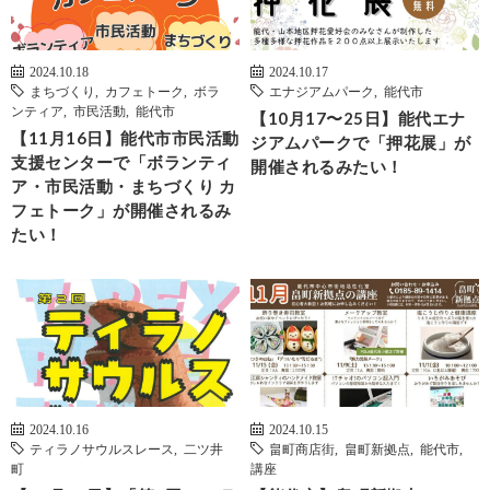
2024.10.18
2024.10.17
まちづくり
,
カフェトーク
,
ボラ
エナジアムパーク
,
能代市
ンティア
,
市民活動
,
能代市
【10月17〜25日】能代エナ
【11月16日】能代市市民活動
ジアムパークで「押花展」が
支援センターで「ボランティ
開催されるみたい！
ア・市民活動・まちづくり カ
フェトーク」が開催されるみ
たい！
2024.10.16
2024.10.15
ティラノサウルスレース
,
二ツ井
畠町商店街
,
畠町新拠点
,
能代市
,
町
講座