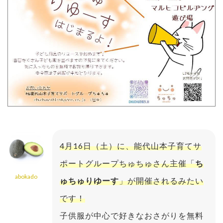
4月16日（土）に、能代山本子育てサ
ポートグループちゅちゅさん主催「
ち
abokado
ゅちゅりゆーす
」が開催されるみたい
です！
子供服が中心で好きなおさがりを無料