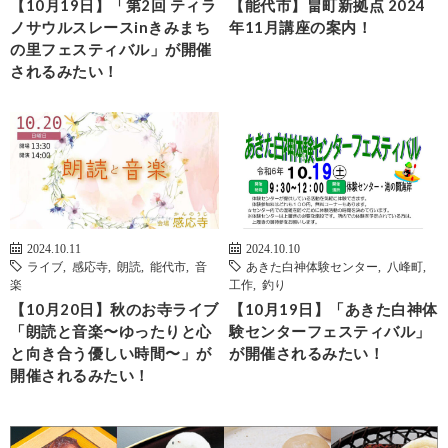
【10月19日】「第2回 ティラ
【能代市】畠町新拠点 2024
ノサウルスレースinきみまち
年11月講座の案内！
の里フェスティバル」が開催
されるみたい！
2024.10.11
2024.10.10
ライブ
,
感応寺
,
朗読
,
能代市
,
音
あきた白神体験センター
,
八峰町
,
楽
工作
,
釣り
【10月20日】秋のお寺ライブ
【10月19日】「あきた白神体
「朗読と音楽〜ゆったりと心
験センターフェスティバル」
と向き合う優しい時間〜」が
が開催されるみたい！
開催されるみたい！