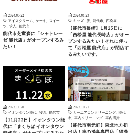
2024.05.22
2024.01.23
アイスクリーム
,
ケーキ
,
スイー
キッズ
,
服
,
能代市
,
西松屋
ツ
,
求人
,
能代市
【能代市長崎】1月25日に
能代市芝童森に「シャトレー
「西松屋 能代長崎店」がオー
ゼ 能代店」がオープンするみ
プンするみたい！それに伴っ
たい！
て「西松屋 能代店」が閉店す
るみたいです。
2023.11.20
2023.10.21
イオンタウン能代
,
寝具
,
能代市
カーエアコンクリーニング
,
能代
市
,
車内クリーニング
,
車内清掃
【11月22日】イオンタウン能
【能代市南元町】東北地方初
代に「まくらぼ イオンタウン
出店！車の消臭専門店「得洗
能代店 」がオープンするみた