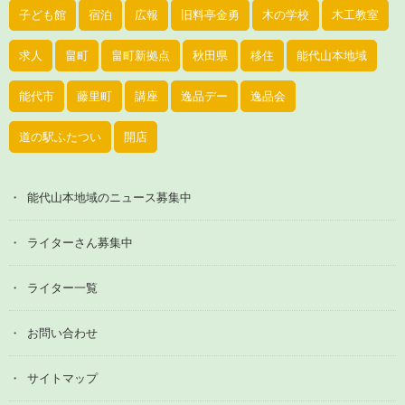
子ども館
宿泊
広報
旧料亭金勇
木の学校
木工教室
求人
畠町
畠町新拠点
秋田県
移住
能代山本地域
能代市
藤里町
講座
逸品デー
逸品会
道の駅ふたつい
開店
能代山本地域のニュース募集中
ライターさん募集中
ライター一覧
お問い合わせ
サイトマップ