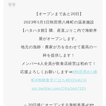
【オープンまであと20日】
2023年5月1日秋田県八峰町の温泉施設
【ハタハタ館】隣、産直ぶりこ内で海鮮丼
屋がオープンします。
地元の漁師・農家が力を合わせて最高の一
杯を提供します！
メンバー6人全員が飲食店経営は初めて！
応援よろしくお願いします📣
#秋田県
#八峰
町
#地物食堂どはち
#DOHACH
pic.twitter.com/CKq16671DI
— 20日後にオープンする海鮮丼屋🦐🐟