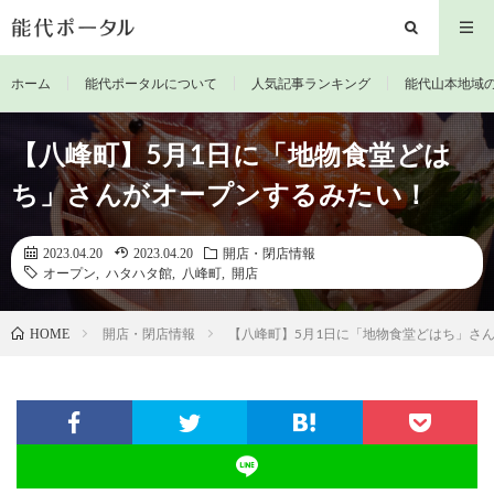
ホーム
能代ポータルについて
人気記事ランキング
能代山本地域
【八峰町】5月1日に「地物食堂どは
ち」さんがオープンするみたい！
2023.04.20
2023.04.20
開店・閉店情報
オープン
,
ハタハタ館
,
八峰町
,
開店
開店・閉店情報
【八峰町】5月1日に「地物食堂どはち」さ
HOME