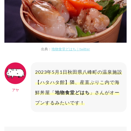
出典：
地物食堂どはち｜twitter
2023年5月1日秋田県八峰町の温泉施設
【ハタハタ館】隣、産直ぶりこ内で海
アヤ
鮮丼屋「
地物食堂どはち
」さんがオー
プンするみたいです！