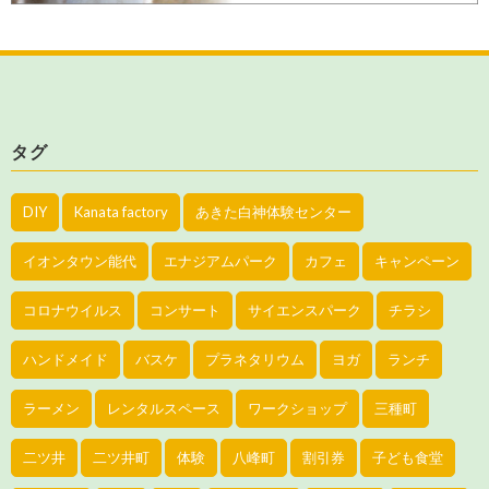
タグ
DIY
Kanata factory
あきた白神体験センター
イオンタウン能代
エナジアムパーク
カフェ
キャンペーン
コロナウイルス
コンサート
サイエンスパーク
チラシ
ハンドメイド
バスケ
プラネタリウム
ヨガ
ランチ
ラーメン
レンタルスペース
ワークショップ
三種町
二ツ井
二ツ井町
体験
八峰町
割引券
子ども食堂