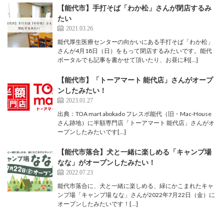
【能代市】手打そば「わか松」さんが閉店するみ
たい
2021.03.26
能代厚生医療センターの向かいにある手打そば「わか松」
さんが4月18日（日）をもって閉店するみたいです。能代
ポータルでも記事を書かせて頂いたり、お昼に利[…]
【能代市】「トーアマート 能代店」さんがオープ
ンしたみたい！
2023.01.27
出典：TOA mart abokado フレスポ能代（旧・Mac-House
さん跡地）に半額専門店「トーアマート 能代店」さんがオ
ープンしたみたいです[…]
【能代市落合】犬と一緒に楽しめる「キャンプ場
なな」がオープンしたみたい！
2022.07.23
能代市落合に、犬と一緒に楽しめる、緑にかこまれたキャ
ンプ場「キャンプ場 なな」さんが2022年7月22日（金）に
オープンしたみたいです！[…]