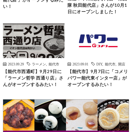
隊 秋田能代店」さんが10月1
い！
日にオープンしました！
2023.09.29
ラーメン
,
能代市
2023.09.01
DIY
,
能代市
,
開店
【能代市西通町】9月29日に
【能代市】9月7日に「コメリ
「ラーメン哲学 西通り店」さ
パワー能代東インター店」が
んがオープンするみたい！
オープンするみたい！