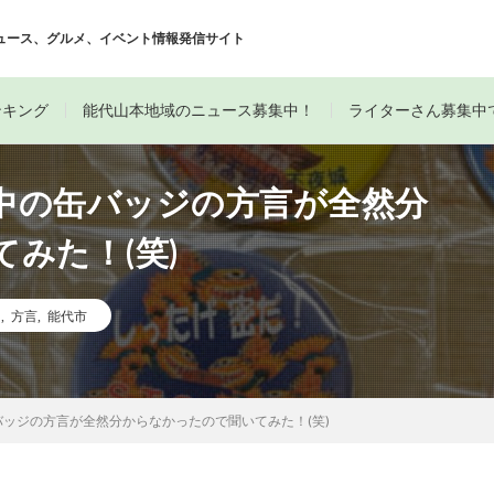
ュース、グルメ、イベント情報発信サイト
ンキング
能代山本地域のニュース募集中！
ライターさん募集中
中の缶バッジの方言が全然分
みた！(笑)
ト
,
方言
,
能代市
ッジの方言が全然分からなかったので聞いてみた！(笑)