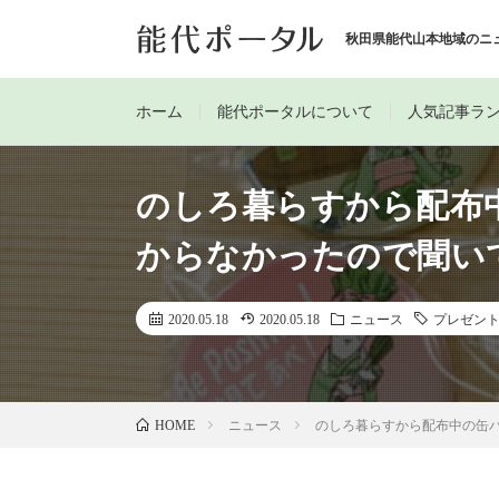
秋田県能代山本地域のニ
ホーム
能代ポータルについて
人気記事ラ
のしろ暮らすから配布
からなかったので聞いて
2020.05.18
2020.05.18
ニュース
プレゼン
ニュース
のしろ暮らすから配布中の缶バ
HOME