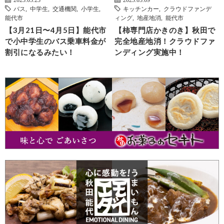
バス
,
中学生
,
交通機関
,
小学生
,
キッチンカー
,
クラウドファンデ
能代市
ィング
,
地産地消
,
能代市
【3月21日〜4月5日】能代市
【柿専門店かきのき】秋田で
で小中学生のバス乗車料金が
完全地産地消！クラウドファ
割引になるみたい！
ンディング実施中！