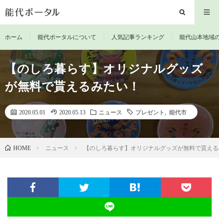
ホーム
能代ポータルについて
人気記事ランキング
能代山本地域
【のしろ暮らす】オリジナルグッズ
が無料で貰えるみたい！
2020.05.01
2020.05.13
ニュース
プレゼント
,
能代市
ニュース
【のしろ暮らす】オリジナルグッズが無料で貰える
HOME