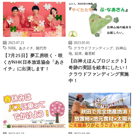
2023.07.21
2023.05.01
NHK
,
あさイチ
,
能代市
クラウドファンディング
,
白神山
地
,
絵本
,
藤里町
【7月25日】夢工房咲く・咲
【白神えほんプロジェクト】
くがNHK日本放送協会「あさ
奇跡の実話を絵本にしたい！
イチ」に出演します！
クラウドファンディング実施
中！
2023.03.23
2023.03.09