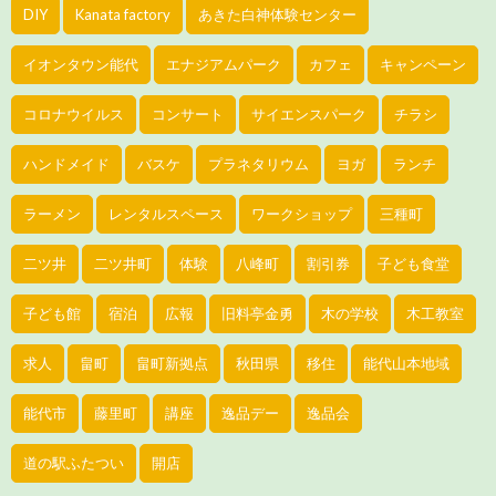
DIY
Kanata factory
あきた白神体験センター
イオンタウン能代
エナジアムパーク
カフェ
キャンペーン
コロナウイルス
コンサート
サイエンスパーク
チラシ
ハンドメイド
バスケ
プラネタリウム
ヨガ
ランチ
ラーメン
レンタルスペース
ワークショップ
三種町
二ツ井
二ツ井町
体験
八峰町
割引券
子ども食堂
子ども館
宿泊
広報
旧料亭金勇
木の学校
木工教室
求人
畠町
畠町新拠点
秋田県
移住
能代山本地域
能代市
藤里町
講座
逸品デー
逸品会
道の駅ふたつい
開店