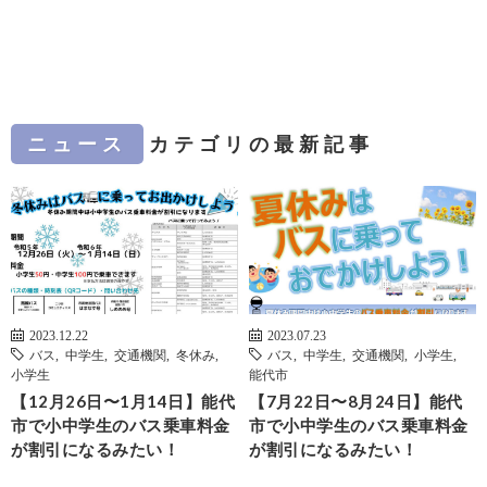
ニュース
カテゴリの最新記事
2023.12.22
2023.07.23
バス
,
中学生
,
交通機関
,
冬休み
,
バス
,
中学生
,
交通機関
,
小学生
,
小学生
能代市
【12月26日〜1月14日】能代
【7月22日〜8月24日】能代
市で小中学生のバス乗車料金
市で小中学生のバス乗車料金
が割引になるみたい！
が割引になるみたい！