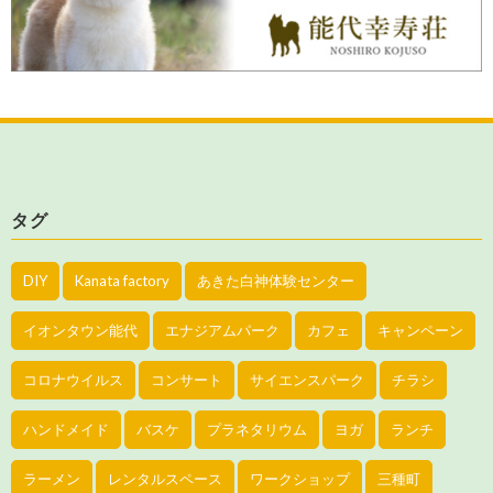
タグ
DIY
Kanata factory
あきた白神体験センター
イオンタウン能代
エナジアムパーク
カフェ
キャンペーン
コロナウイルス
コンサート
サイエンスパーク
チラシ
ハンドメイド
バスケ
プラネタリウム
ヨガ
ランチ
ラーメン
レンタルスペース
ワークショップ
三種町