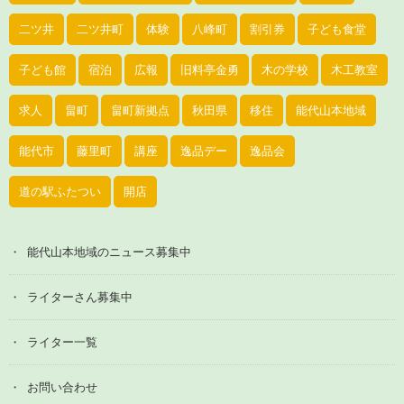
二ツ井
二ツ井町
体験
八峰町
割引券
子ども食堂
子ども館
宿泊
広報
旧料亭金勇
木の学校
木工教室
求人
畠町
畠町新拠点
秋田県
移住
能代山本地域
能代市
藤里町
講座
逸品デー
逸品会
道の駅ふたつい
開店
能代山本地域のニュース募集中
ライターさん募集中
ライター一覧
お問い合わせ