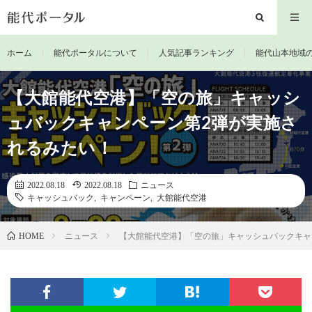
ホーム
能代ポータルについて
人気記事ランキング
能代山本地域
【大館能代空港】「空の旅」キャッシ
ュバックキャンペーン第2弾が実施さ
れるみたい！
2022.08.18
2022.08.18
ニュース
キャッシュバック
,
キャンペーン
,
大館能代空港
ニュース
【大館能代空港】「空の旅」キャッシュバックキャ
HOME