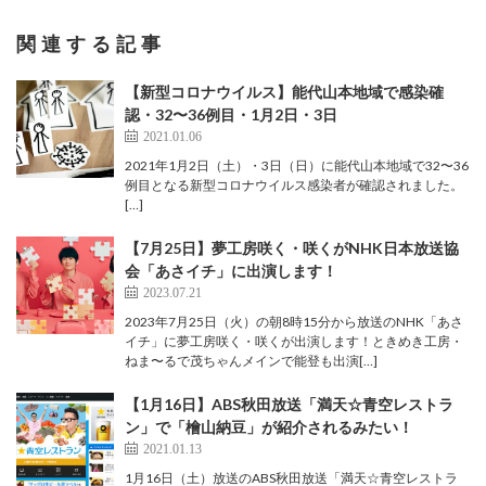
関連する記事
【新型コロナウイルス】能代山本地域で感染確
認・32〜36例目・1月2日・3日
2021.01.06
2021年1月2日（土）・3日（日）に能代山本地域で32〜36
例目となる新型コロナウイルス感染者が確認されました。
[…]
【7月25日】夢工房咲く・咲くがNHK日本放送協
会「あさイチ」に出演します！
2023.07.21
2023年7月25日（火）の朝8時15分から放送のNHK「あさ
イチ」に夢工房咲く・咲くが出演します！ときめき工房・
ねま〜るで茂ちゃんメインで能登も出演[…]
【1月16日】ABS秋田放送「満天☆青空レストラ
ン」で「檜山納豆」が紹介されるみたい！
2021.01.13
1月16日（土）放送のABS秋田放送「満天☆青空レストラ