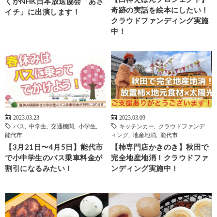
くがNHK日本放送協会「あさ
奇跡の実話を絵本にしたい！
イチ」に出演します！
クラウドファンディング実施
中！
2023.03.23
2023.03.09
バス
,
中学生
,
交通機関
,
小学生
,
キッチンカー
,
クラウドファンデ
能代市
ィング
,
地産地消
,
能代市
【3月21日〜4月5日】能代市
【柿専門店かきのき】秋田で
で小中学生のバス乗車料金が
完全地産地消！クラウドファ
割引になるみたい！
ンディング実施中！