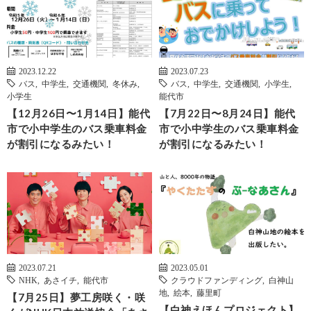
2023.12.22
2023.07.23
バス
,
中学生
,
交通機関
,
冬休み
,
バス
,
中学生
,
交通機関
,
小学生
,
小学生
能代市
【12月26日〜1月14日】能代
【7月22日〜8月24日】能代
市で小中学生のバス乗車料金
市で小中学生のバス乗車料金
が割引になるみたい！
が割引になるみたい！
2023.07.21
2023.05.01
NHK
,
あさイチ
,
能代市
クラウドファンディング
,
白神山
地
,
絵本
,
藤里町
【7月25日】夢工房咲く・咲
【白神えほんプロジェクト】