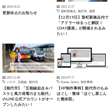
2024.10.21
2023.12.17
畠町新拠点
,
能代市
,
講座
更新休止のお知らせ
【12月19日】畠町新拠点内で
「アドラーゆるっと解説！
1DAY講座」が開催されるみ
たい！
2023.12.06
2023.07.17
バスケ
,
五能線
,
能代市
Kanata factory
,
制作事例
【能代市】「五能線起点＆バ
【HP制作事例】能代市のもみ
スケと風力発電のまち能代」
ほぐし・整体「ほぐし屋じん
のLINE公式アカウントがオー
た整体院」
プンしたみたい！