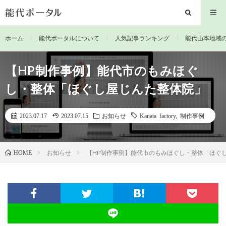
ホーム
能代ポータルについて
人気記事ランキング
能代山本地域
【HP制作事例】能代市のもみほぐ
し・整体「ほぐし屋じんた整体院」
2023.07.17
2023.07.15
お知らせ
Kanata factory
,
制作事例
お知らせ
【HP制作事例】能代市のもみほぐし・整体「ほぐ
HOME