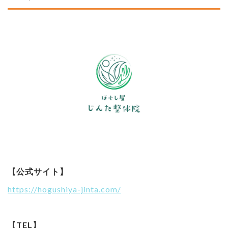
【公式サイト】
https://hogushiya-jinta.com/
【TEL】