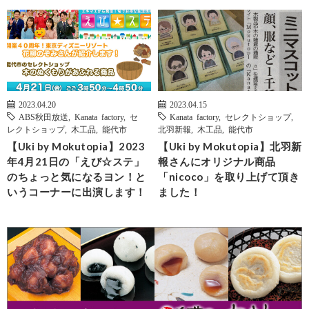
2023.04.20
2023.04.15
ABS秋田放送
,
Kanata factory
,
セ
Kanata factory
,
セレクトショップ
,
レクトショップ
,
木工品
,
能代市
北羽新報
,
木工品
,
能代市
【Uki by Mokutopia】2023
【Uki by Mokutopia】北羽新
年4月21日の「えび☆ステ」
報さんにオリジナル商品
のちょっと気になるヨン！と
「nicoco」を取り上げて頂き
いうコーナーに出演します！
ました！