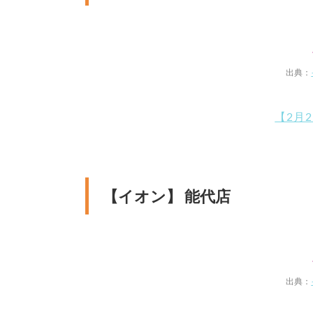
出典：
【2月
【イオン】 能代店
出典：