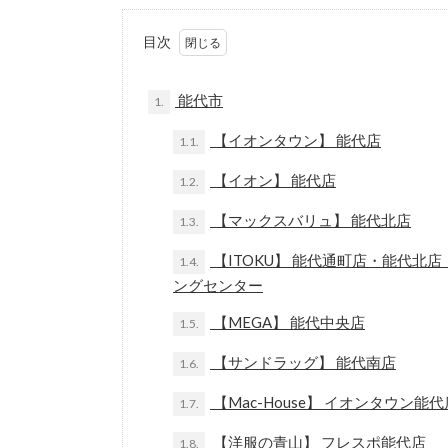
目次
能代市
1.
【イオンタウン】 能代店
1.1.
【イオン】 能代店
1.2.
【マックスバリュ】 能代北店
1.3.
【ITOKU】 能代通町店・能代
1.4.
ングセンター
【MEGA】 能代中央店
1.5.
【サンドラッグ】 能代南店
1.6.
【Mac-House】 イオンタウン能代
1.7.
【洋服の青山】 フレスポ能代店
1.8.