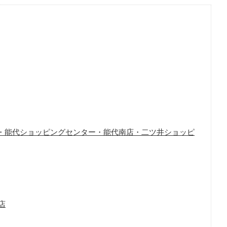
北店・能代ショッピングセンター・能代南店・二ツ井ショッピ
店