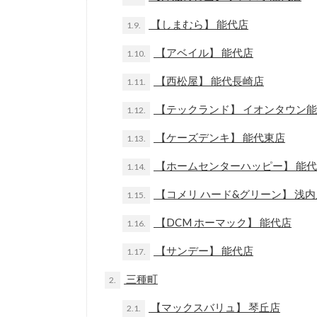
【しまむら】 能代店
1.9.
【アベイル】 能代店
1.10.
【西松屋】 能代長崎店
1.11.
【テックランド】 イオンタウン
1.12.
【ケーズデンキ】 能代東店
1.13.
【ホームセンターハッピー】 能
1.14.
【コメリ ハード&グリーン】 浅
1.15.
【DCM ホーマック】 能代店
1.16.
【サンデー】 能代店
1.17.
三種町
2.
【マックスバリュ】 琴丘店
2.1.