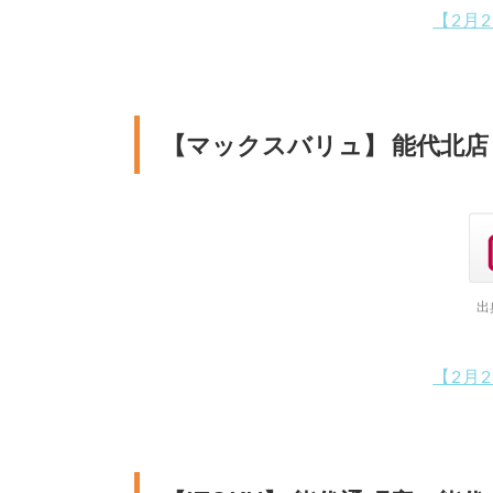
【2月
【マックスバリュ】 能代北店
出
【2月