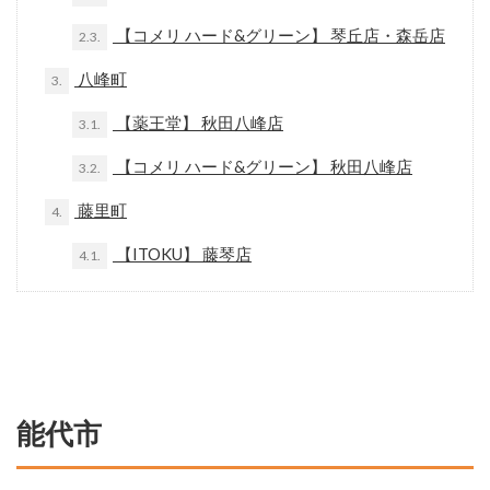
【コメリ ハード&グリーン】 琴丘店・森岳店
2.3.
八峰町
3.
【薬王堂】 秋田八峰店
3.1.
【コメリ ハード&グリーン】 秋田八峰店
3.2.
藤里町
4.
【ITOKU】 藤琴店
4.1.
能代市