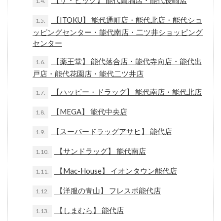
【ザ・ビッグ】 能代高塙店・能代長崎店
1.4.
【ITOKU】 能代通町店・能代北店・能代ショ
1.5.
ッピングセンター・能代南店・二ツ井ショッピング
センター
【薬王堂】 能代落合店・能代寺向店・能代出
1.6.
戸店・能代花園店・能代二ツ井店
【ハッピー・ドラッグ】 能代南店・能代北店
1.7.
【MEGA】 能代中央店
1.8.
【スーパードラッグアサヒ】 能代店
1.9.
【サンドラッグ】 能代南店
1.10.
【Mac-House】 イオンタウン能代店
1.11.
【洋服の青山】 フレスポ能代店
1.12.
【しまむら】 能代店
1.13.