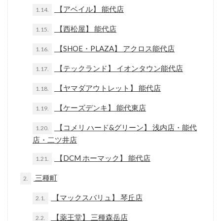
【アベイル】 能代店
1.14.
【西松屋】 能代店
1.15.
【SHOE・PLAZA】 アクロス能代店
1.16.
【テックランド】 イオンタウン能代店
1.17.
【ヤマダアウトレット】 能代店
1.18.
【ケーズデンキ】 能代東店
1.19.
【コメリ ハード&グリーン】 浅内店・能代
1.20.
店・二ツ井店
【DCM ホーマック】 能代店
1.21.
三種町
2.
【マックスバリュ】 琴丘店
2.1.
【薬王堂】 三種森岳店
2.2.