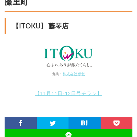
藤里町
【ITOKU】 藤琴店
出典：
株式会社 伊徳
【11月11日-12日号チラシ】