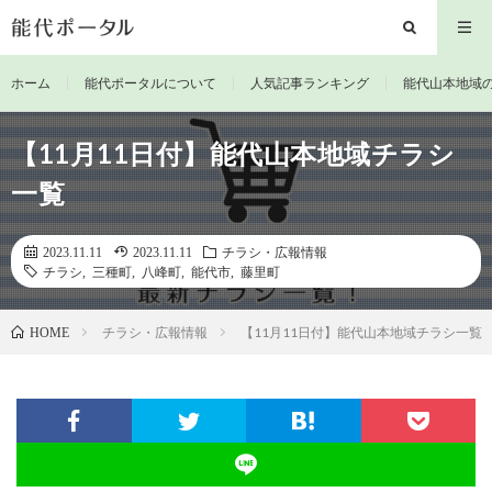
ホーム
能代ポータルについて
人気記事ランキング
能代山本地域
【11月11日付】能代山本地域チラシ
一覧
2023.11.11
2023.11.11
チラシ・広報情報
チラシ
,
三種町
,
八峰町
,
能代市
,
藤里町
チラシ・広報情報
【11月11日付】能代山本地域チラシ一覧
HOME