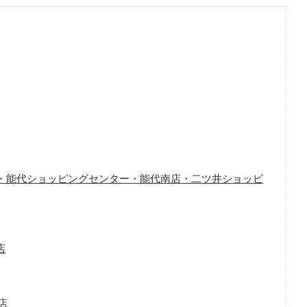
北店・能代ショッピングセンター・能代南店・二ツ井ショッピ
店
店