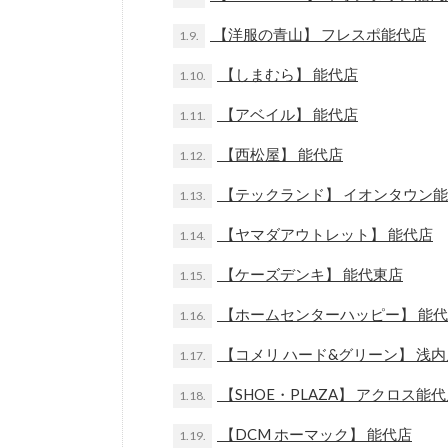
【洋服の青山】 フレスポ能代店
1.9.
【しまむら】 能代店
1.10.
【アベイル】 能代店
1.11.
【西松屋】 能代店
1.12.
【テックランド】 イオンタウン
1.13.
【ヤマダアウトレット】 能代店
1.14.
【ケーズデンキ】 能代東店
1.15.
【ホームセンターハッピー】 能
1.16.
【コメリ ハード&グリーン】 浅
1.17.
【SHOE・PLAZA】 アクロス能
1.18.
【DCM ホーマック】 能代店
1.19.