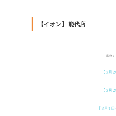
【イオン】 能代店
出典：
【3月
【3月
【3月1日