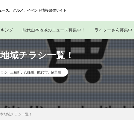
ュース、グルメ、イベント情報発信サイト
ンキング
能代山本地域のニュース募集中！
ライターさん募集中
本地域チラシ一覧！
チラシ
,
三種町
,
八峰町
,
能代市
,
藤里町
山本地域チラシ一覧！