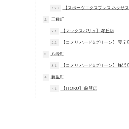
【スポーツエクスプレス ネクサス
1.20.
三種町
2.
【マックスバリュ】 琴丘店
2.1.
【コメリ ハード&グリーン】 琴丘
2.2.
八峰町
3.
【コメリ ハード&グリーン】 峰浜
3.1.
藤里町
4.
【ITOKU】 藤琴店
4.1.