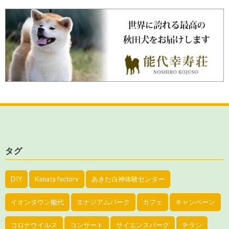
タグ
DIY
Kanata factory
あきた白神体験センター
イオンタウン能代
エナジアムパーク
カフェ
キャンペーン
コロナウイルス
コンサート
サイエンスパーク
チラシ