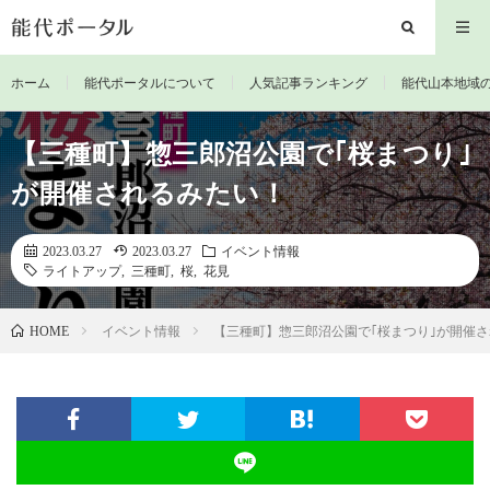
ホーム
能代ポータルについて
人気記事ランキング
能代山本地域
【三種町】惣三郎沼公園で｢桜まつり｣
が開催されるみたい！
2023.03.27
2023.03.27
イベント情報
ライトアップ
,
三種町
,
桜
,
花見
イベント情報
【三種町】惣三郎沼公園で｢桜まつり｣が開催
HOME