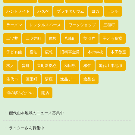
ハンドメイド
バスケ
プラネタリウム
ヨガ
ランチ
ラーメン
レンタルスペース
ワークショップ
三種町
二ツ井
二ツ井町
体験
八峰町
割引券
子ども食堂
子ども館
宿泊
広報
旧料亭金勇
木の学校
木工教室
求人
畠町
畠町新拠点
秋田県
移住
能代山本地域
能代市
藤里町
講座
逸品デー
逸品会
道の駅ふたつい
開店
能代山本地域のニュース募集中
ライターさん募集中