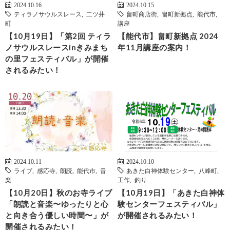
2024.10.16
2024.10.15
ティラノサウルスレース
,
二ツ井
畠町商店街
,
畠町新拠点
,
能代市
,
町
講座
【10月19日】「第2回 ティラ
【能代市】畠町新拠点 2024
ノサウルスレースinきみまち
年11月講座の案内！
の里フェスティバル」が開催
されるみたい！
2024.10.11
2024.10.10
ライブ
,
感応寺
,
朗読
,
能代市
,
音
あきた白神体験センター
,
八峰町
,
楽
工作
,
釣り
【10月20日】秋のお寺ライブ
【10月19日】「あきた白神体
「朗読と音楽〜ゆったりと心
験センターフェスティバル」
と向き合う優しい時間〜」が
が開催されるみたい！
開催されるみたい！