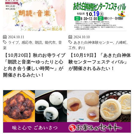
2024.10.11
2024.10.10
ライブ
,
感応寺
,
朗読
,
能代市
,
音
あきた白神体験センター
,
八峰町
,
楽
工作
,
釣り
【10月20日】秋のお寺ライブ
【10月19日】「あきた白神体
「朗読と音楽〜ゆったりと心
験センターフェスティバル」
と向き合う優しい時間〜」が
が開催されるみたい！
開催されるみたい！