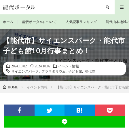
ホーム
能代ポータルについて
人気記事ランキング
能代山本地域
【能代市】サイエンスパーク・能代市
子ども館10月行事まとめ！
2024.10.02
2024.10.02
イベント情報
サイエンスパーク
,
プラネタリウム
,
子ども館
,
能代市
イベント情報
【能代市】サイエンスパーク・能代市子ども館
HOME