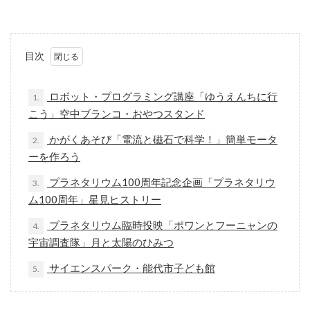
目次
ロボット・プログラミング講座「ゆうえんちに行
1.
こう」空中ブランコ・おやつスタンド
かがくあそび「電流と磁石で科学！」簡単モータ
2.
ーを作ろう
プラネタリウム100周年記念企画「プラネタリウ
3.
ム100周年」星見ヒストリー
プラネタリウム臨時投映「ポワンとフーニャンの
4.
宇宙調査隊」月と太陽のひみつ
サイエンスパーク・能代市子ども館
5.