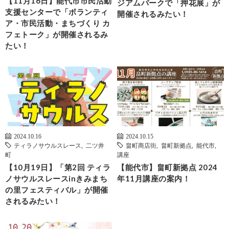
【11月16日】能代市市民活動
ジアムパークで「押花展」が
支援センターで「ボランティ
開催されるみたい！
ア・市民活動・まちづくり カ
フェトーク」が開催されるみ
たい！
2024.10.16
2024.10.15
ティラノサウルスレース
,
二ツ井
畠町商店街
,
畠町新拠点
,
能代市
,
町
講座
【10月19日】「第2回 ティラ
【能代市】畠町新拠点 2024
ノサウルスレースinきみまち
年11月講座の案内！
の里フェスティバル」が開催
されるみたい！