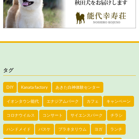
タグ
DIY
Kanata factory
あきた白神体験センター
イオンタウン能代
エナジアムパーク
カフェ
キャンペーン
コロナウイルス
コンサート
サイエンスパーク
チラシ
ハンドメイド
バスケ
プラネタリウム
ヨガ
ランチ