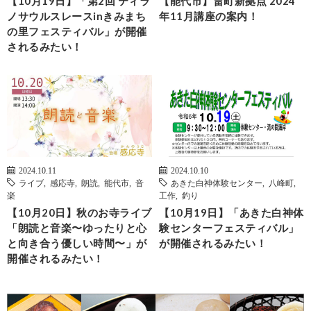
【10月19日】「第2回 ティラ
【能代市】畠町新拠点 2024
ノサウルスレースinきみまち
年11月講座の案内！
の里フェスティバル」が開催
されるみたい！
2024.10.11
2024.10.10
ライブ
,
感応寺
,
朗読
,
能代市
,
音
あきた白神体験センター
,
八峰町
,
楽
工作
,
釣り
【10月20日】秋のお寺ライブ
【10月19日】「あきた白神体
「朗読と音楽〜ゆったりと心
験センターフェスティバル」
と向き合う優しい時間〜」が
が開催されるみたい！
開催されるみたい！