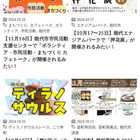
2024.10.18
2024.10.17
まちづくり
,
カフェトーク
,
ボラ
エナジアムパーク
,
能代市
ンティア
,
市民活動
,
能代市
【10月17〜25日】能代エナ
【11月16日】能代市市民活動
ジアムパークで「押花展」が
支援センターで「ボランティ
開催されるみたい！
ア・市民活動・まちづくり カ
フェトーク」が開催されるみ
たい！
2024.10.16
2024.10.15
ティラノサウルスレース
,
二ツ井
畠町商店街
,
畠町新拠点
,
能代市
,
町
講座