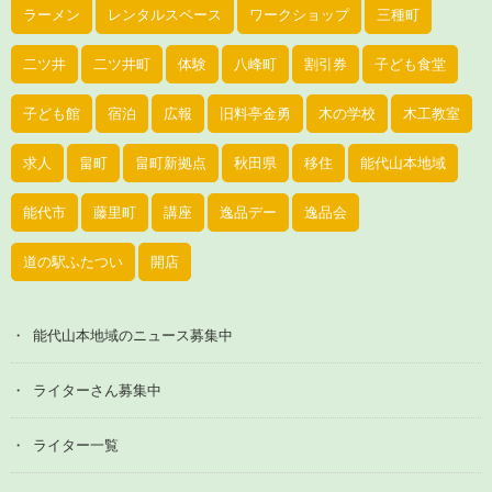
ラーメン
レンタルスペース
ワークショップ
三種町
二ツ井
二ツ井町
体験
八峰町
割引券
子ども食堂
子ども館
宿泊
広報
旧料亭金勇
木の学校
木工教室
求人
畠町
畠町新拠点
秋田県
移住
能代山本地域
能代市
藤里町
講座
逸品デー
逸品会
道の駅ふたつい
開店
能代山本地域のニュース募集中
ライターさん募集中
ライター一覧