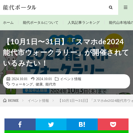
ホーム
能代ポータルについて
人気記事ランキング
能代山本地域
【10月1日〜31日】「スマホde2024
能代市ウォークラリー」が開催されて
いるみたい！
2024.10.01
2024.10.01
イベント情報
ウォーキング
,
健康
,
能代市
イベント情報
【10月1日〜31日】「スマホde2024能代
HOME